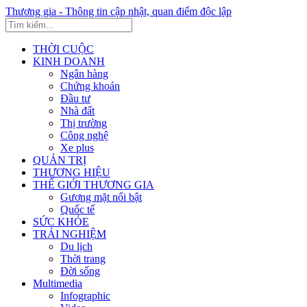
Thương gia - Thông tin cập nhật, quan điểm độc lập
THỜI CUỘC
KINH DOANH
Ngân hàng
Chứng khoán
Đầu tư
Nhà đất
Thị trường
Công nghệ
Xe plus
QUẢN TRỊ
THƯƠNG HIỆU
THẾ GIỚI THƯƠNG GIA
Gương mặt nổi bật
Quốc tế
SỨC KHỎE
TRẢI NGHIỆM
Du lịch
Thời trang
Đời sống
Multimedia
Infographic