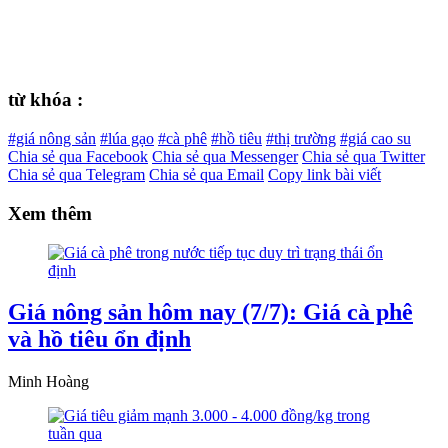
từ khóa :
#giá nông sản
#lúa gạo
#cà phê
#hồ tiêu
#thị trường
#giá cao su
Chia sẻ qua Facebook
Chia sẻ qua Messenger
Chia sẻ qua Twitter
Chia sẻ qua Telegram
Chia sẻ qua Email
Copy link bài viết
Xem thêm
Giá nông sản hôm nay (7/7): Giá cà phê
và hồ tiêu ổn định
Minh Hoàng