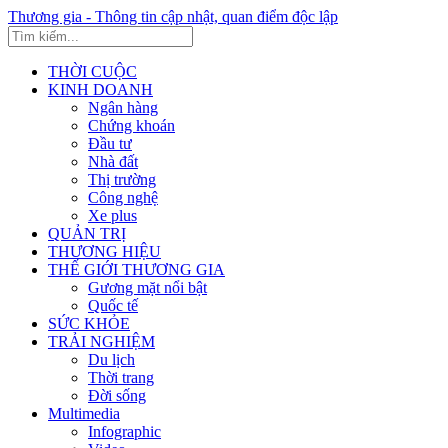
Thương gia - Thông tin cập nhật, quan điểm độc lập
THỜI CUỘC
KINH DOANH
Ngân hàng
Chứng khoán
Đầu tư
Nhà đất
Thị trường
Công nghệ
Xe plus
QUẢN TRỊ
THƯƠNG HIỆU
THẾ GIỚI THƯƠNG GIA
Gương mặt nổi bật
Quốc tế
SỨC KHỎE
TRẢI NGHIỆM
Du lịch
Thời trang
Đời sống
Multimedia
Infographic