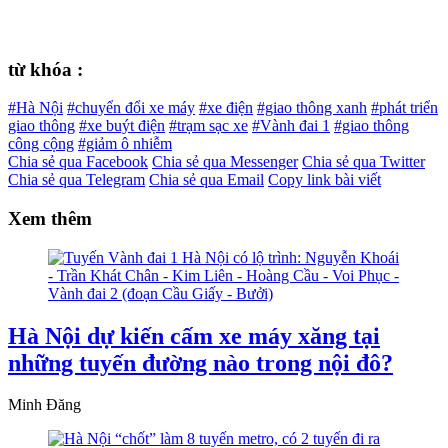
từ khóa :
#Hà Nội
#chuyển đổi xe máy
#xe điện
#giao thông xanh
#phát triển
giao thông
#xe buýt điện
#trạm sạc xe
#Vành đai 1
#giao thông
công cộng
#giảm ô nhiễm
Chia sẻ qua Facebook
Chia sẻ qua Messenger
Chia sẻ qua Twitter
Chia sẻ qua Telegram
Chia sẻ qua Email
Copy link bài viết
Xem thêm
Hà Nội dự kiến cấm xe máy xăng tại
những tuyến đường nào trong nội đô?
Minh Đăng