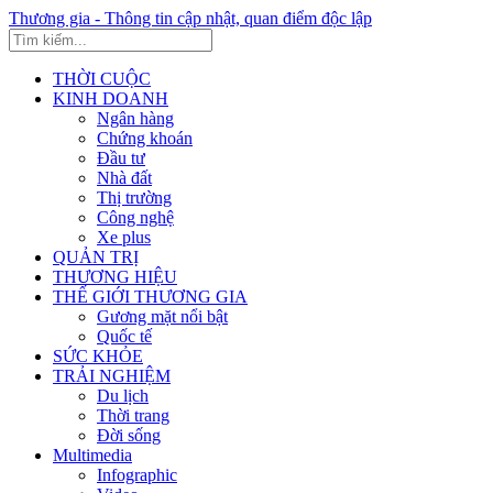
Thương gia - Thông tin cập nhật, quan điểm độc lập
THỜI CUỘC
KINH DOANH
Ngân hàng
Chứng khoán
Đầu tư
Nhà đất
Thị trường
Công nghệ
Xe plus
QUẢN TRỊ
THƯƠNG HIỆU
THẾ GIỚI THƯƠNG GIA
Gương mặt nổi bật
Quốc tế
SỨC KHỎE
TRẢI NGHIỆM
Du lịch
Thời trang
Đời sống
Multimedia
Infographic