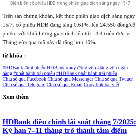
Diễn biến cổ phiếu HDB trong phiên giao dịch sáng ngày 15/7
Trên sàn chứng khoán, kết thúc phiên giao dịch sáng ngày
15/7, cổ phiếu HDB đang tăng 0,61%, lên 24.550 đồng/cổ
phiếu, với khối lượng giao dịch lên tới 14,4 triệu đơn vị.
Tháng vừa qua mã này đã tăng hơn 10%.
từ khóa :
#HDBank
#trái phiếu HDBank
#huy động vốn
#tăng vốn ngân
hàng
#phát hành trái phiếu
#HDBank phát hành trái phiếu
Chia sẻ qua Facebook
Chia sẻ qua Messenger
Chia sẻ qua Twitter
Chia sẻ qua Telegram
Chia sẻ qua Email
Copy link bài viết
Xem thêm
HDBank điều chỉnh lãi suất tháng 7/2025:
Kỳ hạn 7–11 tháng trở thành tâm điểm