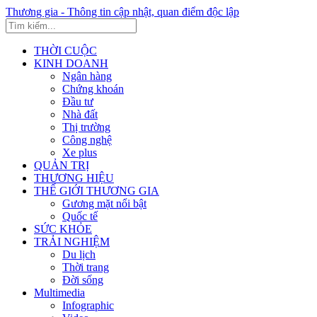
Thương gia - Thông tin cập nhật, quan điểm độc lập
THỜI CUỘC
KINH DOANH
Ngân hàng
Chứng khoán
Đầu tư
Nhà đất
Thị trường
Công nghệ
Xe plus
QUẢN TRỊ
THƯƠNG HIỆU
THẾ GIỚI THƯƠNG GIA
Gương mặt nổi bật
Quốc tế
SỨC KHỎE
TRẢI NGHIỆM
Du lịch
Thời trang
Đời sống
Multimedia
Infographic