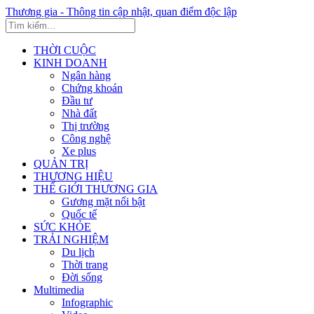
Thương gia - Thông tin cập nhật, quan điểm độc lập
THỜI CUỘC
KINH DOANH
Ngân hàng
Chứng khoán
Đầu tư
Nhà đất
Thị trường
Công nghệ
Xe plus
QUẢN TRỊ
THƯƠNG HIỆU
THẾ GIỚI THƯƠNG GIA
Gương mặt nổi bật
Quốc tế
SỨC KHỎE
TRẢI NGHIỆM
Du lịch
Thời trang
Đời sống
Multimedia
Infographic