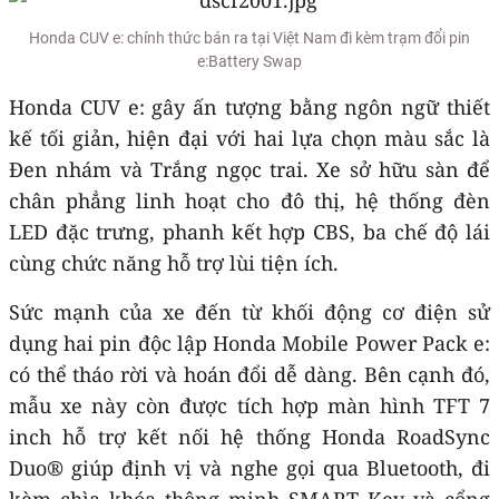
Honda CUV e: chính thức bán ra tại Việt Nam đi kèm trạm đổi pin
e:Battery Swap
Honda CUV e: gây ấn tượng bằng ngôn ngữ thiết
kế tối giản, hiện đại với hai lựa chọn màu sắc là
Đen nhám và Trắng ngọc trai. Xe sở hữu sàn để
chân phẳng linh hoạt cho đô thị, hệ thống đèn
LED đặc trưng, phanh kết hợp CBS, ba chế độ lái
cùng chức năng hỗ trợ lùi tiện ích.
Sức mạnh của xe đến từ khối động cơ điện sử
dụng hai pin độc lập Honda Mobile Power Pack e:
có thể tháo rời và hoán đổi dễ dàng. Bên cạnh đó,
mẫu xe này còn được tích hợp màn hình TFT 7
inch hỗ trợ kết nối hệ thống Honda RoadSync
Duo® giúp định vị và nghe gọi qua Bluetooth, đi
kèm chìa khóa thông minh SMART Key và cổng