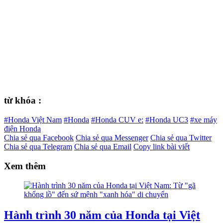
từ khóa :
#Honda Việt Nam
#Honda
#Honda CUV e:
#Honda UC3
#xe máy
điện Honda
Chia sẻ qua Facebook
Chia sẻ qua Messenger
Chia sẻ qua Twitter
Chia sẻ qua Telegram
Chia sẻ qua Email
Copy link bài viết
Xem thêm
Hành trình 30 năm của Honda tại Việt