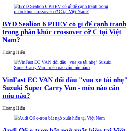
BYD Sealion 6 PHEV có gì để cạnh tranh
trong phân khúc crossover cỡ C tại Việt
Nam?
Hoàng Hiển
VinFast EC VAN đối đầu "vua xe tải nhẹ"
Suzuki Super Carry Van - mèo nào cắn
mỉu nào?
Hoàng Hiển
Audi Q6 e-tron bất ngờ xuất hiện tại Việt