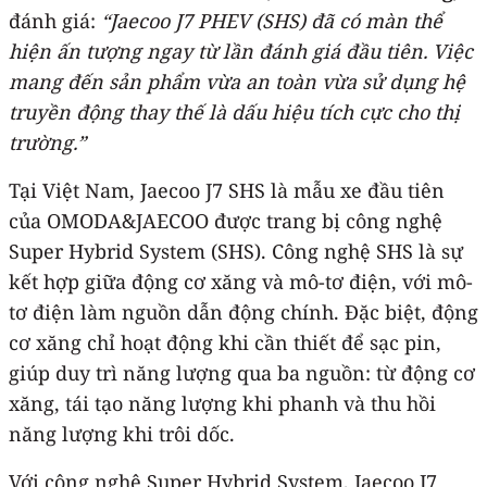
đánh giá:
“Jaecoo J7 PHEV (SHS) đã có màn thể
hiện ấn tượng ngay từ lần đánh giá đầu tiên. Việc
mang đến sản phẩm vừa an toàn vừa sử dụng hệ
truyền động thay thế là dấu hiệu tích cực cho thị
trường.”
Tại Việt Nam, Jaecoo J7 SHS là mẫu xe đầu tiên
của OMODA&JAECOO được trang bị công nghệ
Super Hybrid System (SHS). Công nghệ SHS là sự
kết hợp giữa động cơ xăng và mô-tơ điện, với mô-
tơ điện làm nguồn dẫn động chính. Đặc biệt, động
cơ xăng chỉ hoạt động khi cần thiết để sạc pin,
giúp duy trì năng lượng qua ba nguồn: từ động cơ
xăng, tái tạo năng lượng khi phanh và thu hồi
năng lượng khi trôi dốc.
Với công nghệ Super Hybrid System, Jaecoo J7