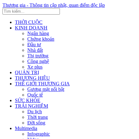
Thương gia - Thông tin cập nhật, quan điểm độc lập
THỜI CUỘC
KINH DOANH
Ngân hàng
Chứng khoán
Đầu tư
Nhà đất
Thị trường
Công nghệ
Xe plus
QUẢN TRỊ
THƯƠNG HIỆU
THẾ GIỚI THƯƠNG GIA
Gương mặt nổi bật
Quốc tế
SỨC KHỎE
TRẢI NGHIỆM
Du lịch
Thời trang
Đời sống
Multimedia
Infographic