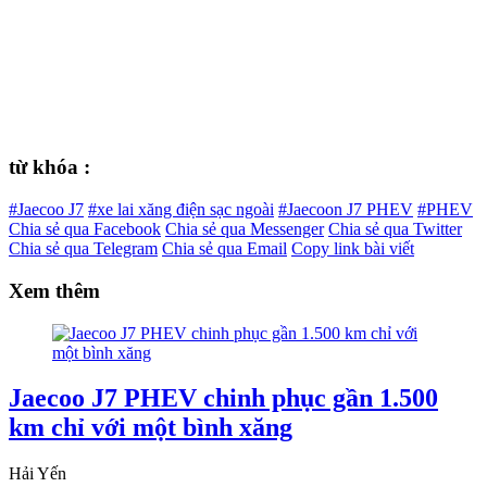
từ khóa :
#Jaecoo J7
#xe lai xăng điện sạc ngoài
#Jaecoon J7 PHEV
#PHEV
Chia sẻ qua Facebook
Chia sẻ qua Messenger
Chia sẻ qua Twitter
Chia sẻ qua Telegram
Chia sẻ qua Email
Copy link bài viết
Xem thêm
Jaecoo J7 PHEV chinh phục gần 1.500
km chỉ với một bình xăng
Hải Yến