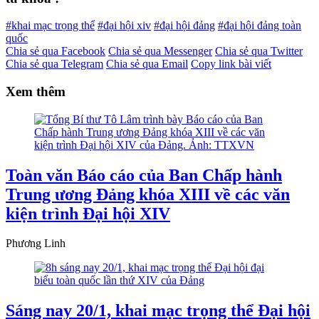
#khai mạc trọng thể
#đại hội xiv
#đại hội đảng
#đại hội đảng toàn
quốc
Chia sẻ qua Facebook
Chia sẻ qua Messenger
Chia sẻ qua Twitter
Chia sẻ qua Telegram
Chia sẻ qua Email
Copy link bài viết
Xem thêm
Toàn văn Báo cáo của Ban Chấp hành
Trung ương Đảng khóa XIII về các văn
kiện trình Đại hội XIV
Phương Linh
Sáng nay 20/1, khai mạc trọng thể Đại hội