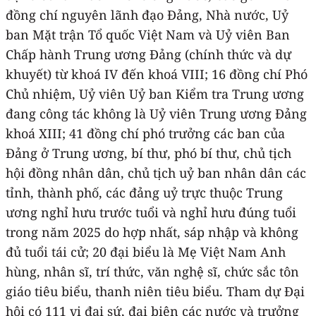
đồng chí nguyên lãnh đạo Đảng, Nhà nước, Uỷ
ban Mặt trận Tổ quốc Việt Nam và Uỷ viên Ban
Chấp hành Trung ương Đảng (chính thức và dự
khuyết) từ khoá IV đến khoá VIII; 16 đồng chí Phó
Chủ nhiệm, Uỷ viên Uỷ ban Kiểm tra Trung ương
đang công tác không là Uỷ viên Trung ương Đảng
khoá XIII; 41 đồng chí phó trưởng các ban của
Đảng ở Trung ương, bí thư, phó bí thư, chủ tịch
hội đồng nhân dân, chủ tịch uỷ ban nhân dân các
tỉnh, thành phố, các đảng uỷ trực thuộc Trung
ương nghỉ hưu trước tuổi và nghỉ hưu đúng tuổi
trong năm 2025 do hợp nhất, sáp nhập và không
đủ tuổi tái cử; 20 đại biểu là Mẹ Việt Nam Anh
hùng, nhân sĩ, trí thức, văn nghệ sĩ, chức sắc tôn
giáo tiêu biểu, thanh niên tiêu biểu. Tham dự Đại
hội có 111 vị đại sứ, đại biện các nước và trưởng