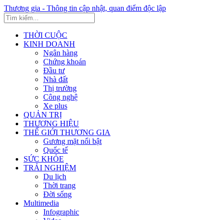
Thương gia - Thông tin cập nhật, quan điểm độc lập
THỜI CUỘC
KINH DOANH
Ngân hàng
Chứng khoán
Đầu tư
Nhà đất
Thị trường
Công nghệ
Xe plus
QUẢN TRỊ
THƯƠNG HIỆU
THẾ GIỚI THƯƠNG GIA
Gương mặt nổi bật
Quốc tế
SỨC KHỎE
TRẢI NGHIỆM
Du lịch
Thời trang
Đời sống
Multimedia
Infographic