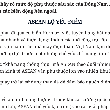
hấy rõ mức độ phụ thuộc sâu sắc của Đông Nam Á 
 các biến động bên ngoài.
ASEAN LỘ YẾU ĐIỂM
ải đi qua eo biển Hormuz, việc tuyến hàng hải này 
á nhanh và thực dụng: Indonesia mở rộng trợ cấp nh
tái vận hành các nhà máy điện than; Việt Nam tạm d
ớt áp lực trước mắt nhưng chủ yếu chỉ mang tính “ứn
ợc “khả năng chống chịu” mà ASEAN theo đuổi nhiều
nền kinh tế ASEAN vẫn phụ thuộc lớn vào nhiên liệu
quay trở lại sử dụng than đá để đảm bảo nguồn điện
g về an ninh năng lượng. Trong khi các cường quố
uy mô lớn, ASEAN chủ yếu tập trung vào các giải phá