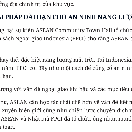
ng địa chính trị của khu vực.
ẢI PHÁP DÀI HẠN CHO AN NINH NĂNG LƯ
ng, tại sự kiện ASEAN Community Town Hall tổ chức m
h sách Ngoại giao Indonesia (FPCI) cho rằng ASEAN 
hay thế, đặc biệt năng lượng mặt trời. Tại Indonesi
 năm. FPCI coi đây như một cách để củng cố an ninh
i hạn.
ợng với vấn đề ngoại giao khí hậu và các mục tiêu đư
ng, ASEAN cần hợp tác chặt chẽ hơn về vấn đề kết n
 xuyên biên giới cũng như chiến lược chuyển dịch nă
c ASEAN và Nhật mà FPCI đã tổ chức, ông nhấn mạnh 
 toàn.