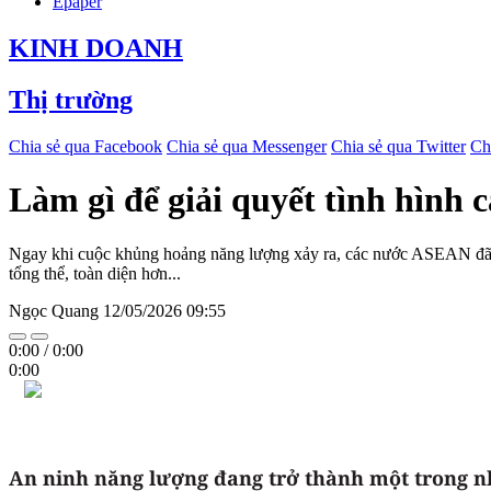
Epaper
KINH DOANH
Thị trường
Chia sẻ qua Facebook
Chia sẻ qua Messenger
Chia sẻ qua Twitter
Ch
Làm gì để giải quyết tình hình
Ngay khi cuộc khủng hoảng năng lượng xảy ra, các nước ASEAN đã ng
tổng thể, toàn diện hơn...
Ngọc Quang
12/05/2026 09:55
0:00
/
0:00
0:00
An ninh năng lượng đang trở thành một trong nh