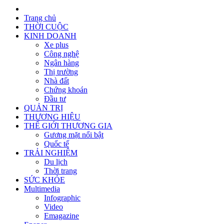
Trang chủ
THỜI CUỘC
KINH DOANH
Xe plus
Công nghệ
Ngân hàng
Thị trường
Nhà đất
Chứng khoán
Đầu tư
QUẢN TRỊ
THƯƠNG HIỆU
THẾ GIỚI THƯƠNG GIA
Gương mặt nổi bật
Quốc tế
TRẢI NGHIỆM
Du lịch
Thời trang
SỨC KHỎE
Multimedia
Infographic
Video
Emagazine