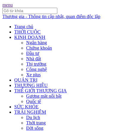
menu
Thương gia - Thông tin cập nhật, quan điểm độc lập
Trang chủ
THỜI CUỘC
KINH DOANH
Ngân hàng
Chứng khoán
Đầu tư
Nhà đất
Thị trường
Công nghệ
Xe plus
QUẢN TRỊ
THƯƠNG HIỆU
THẾ GIỚI THƯƠNG GIA
Gương mặt nổi bật
Quốc tế
SỨC KHỎE
TRẢI NGHIỆM
Du lịch
Thời trang
Đời sống