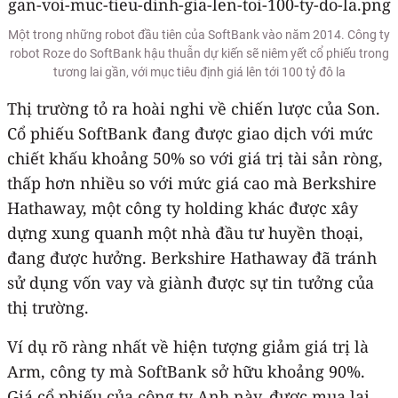
Một trong những robot đầu tiên của SoftBank vào năm 2014. Công ty
robot Roze do SoftBank hậu thuẫn dự kiến ​​sẽ niêm yết cổ phiếu trong
tương lai gần, với mục tiêu định giá lên tới 100 tỷ đô la
Thị trường tỏ ra hoài nghi về chiến lược của Son.
Cổ phiếu SoftBank đang được giao dịch với mức
chiết khấu khoảng 50% so với giá trị tài sản ròng,
thấp hơn nhiều so với mức giá cao mà Berkshire
Hathaway, một công ty holding khác được xây
dựng xung quanh một nhà đầu tư huyền thoại,
đang được hưởng. Berkshire Hathaway đã tránh
sử dụng vốn vay và giành được sự tin tưởng của
thị trường.
Ví dụ rõ ràng nhất về hiện tượng giảm giá trị là
Arm, công ty mà SoftBank sở hữu khoảng 90%.
Giá cổ phiếu của công ty Anh này, được mua lại