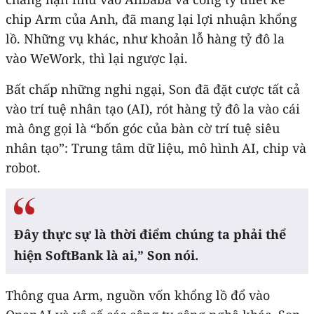
chip Arm của Anh, đã mang lại lợi nhuận khổng
lồ. Những vụ khác, như khoản lỗ hàng tỷ đô la
vào WeWork, thì lại ngược lại.
Bất chấp những nghi ngại, Son đã đặt cược tất cả
vào trí tuệ nhân tạo (AI), rót hàng tỷ đô la vào cái
mà ông gọi là “bốn góc của bàn cờ trí tuệ siêu
nhân tạo”: Trung tâm dữ liệu, mô hình AI, chip và
robot.
Đây thực sự là thời điểm chúng ta phải thể
hiện SoftBank là ai,” Son nói.
Thông qua Arm, nguồn vốn khổng lồ đổ vào