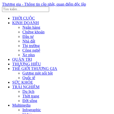
Thương gia - Thông tin cập nhật, quan điểm độc lập
THỜI CUỘC
KINH DOANH
Ngân hàng
Chứng khoán
Đầu tư
Nhà đất
Thị trường
Công nghệ
Xe plus
QUẢN TRỊ
THƯƠNG HIỆU
THẾ GIỚI THƯƠNG GIA
Gương mặt nổi bật
Quốc tế
SỨC KHỎE
TRẢI NGHIỆM
Du lịch
Thời trang
Đời sống
Multimedia
Infographic