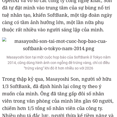
OpenAI và vô số các công ty công nghệ khác, Son
đã tự đặt mình vào trung tâm của sự bùng nổ trí
tuệ nhân tạo, khiến SoftBank, một tập đoàn ngày
càng có tầm ảnh hưởng lớn, một lần nữa phụ
thuộc rất nhiều vào người sáng lập của mình.
Masayoshi Son tại một cuộc họp báo của SoftBank ở Tokyo năm
2014, cũng dùng hình ảnh con ngỗng đẻ trứng vàng, chỉ có điều
"trứng vàng" khi đó ít hơn nhiều so với 2026
Trong thập kỷ qua, Masayoshi Son, người sở hữu
1/3 SoftBank, đã định hình lại công ty theo ý
muốn của mình. Ông đã tăng gấp đôi số nhân
viên trong văn phòng của mình lên gần 60 người,
chiếm hơn 1/5 tổng số nhân viên của công ty.
Nhiều phụ tá đắc lực, người thừa kế tiềm năng và