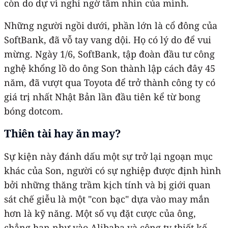
còn do dự vì nghi ngờ tầm nhìn của mình.
Những người ngồi dưới, phần lớn là cổ đông của
SoftBank, đã vỗ tay vang dội. Họ có lý do để vui
mừng. Ngày 1/6, SoftBank, tập đoàn đầu tư công
nghệ khổng lồ do ông Son thành lập cách đây 45
năm, đã vượt qua Toyota để trở thành công ty có
giá trị nhất Nhật Bản lần đầu tiên kể từ bong
bóng dotcom.
Thiên tài hay ăn may?
Sự kiện này đánh dấu một sự trở lại ngoạn mục
khác của Son, người có sự nghiệp được định hình
bởi những thăng trầm kịch tính và bị giới quan
sát chế giễu là một "con bạc" dựa vào may mắn
hơn là kỹ năng. Một số vụ đặt cược của ông,
chẳng hạn như vào Alibaba và công ty thiết kế