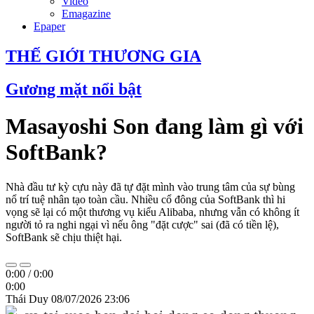
Video
Emagazine
Epaper
THẾ GIỚI THƯƠNG GIA
Gương mặt nổi bật
Masayoshi Son đang làm gì với
SoftBank?
Nhà đầu tư kỳ cựu này đã tự đặt mình vào trung tâm của sự bùng
nổ trí tuệ nhân tạo toàn cầu. Nhiều cổ đông của SoftBank thì hi
vọng sẽ lại có một thương vụ kiểu Alibaba, nhưng vẫn có không ít
người tỏ ra nghi ngại vì nếu ông "đặt cược" sai (đã có tiền lệ),
SoftBank sẽ chịu thiệt hại.
0:00
/
0:00
0:00
Thái Duy
08/07/2026 23:06