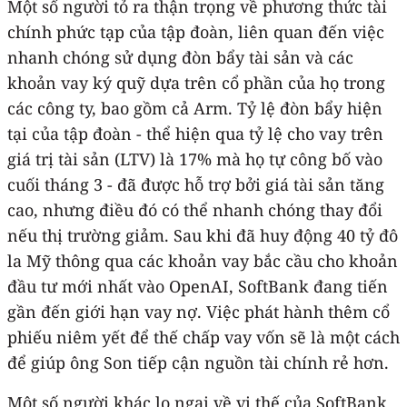
Một số người tỏ ra thận trọng về phương thức tài
chính phức tạp của tập đoàn, liên quan đến việc
nhanh chóng sử dụng đòn bẩy tài sản và các
khoản vay ký quỹ dựa trên cổ phần của họ trong
các công ty, bao gồm cả Arm. Tỷ lệ đòn bẩy hiện
tại của tập đoàn - thể hiện qua tỷ lệ cho vay trên
giá trị tài sản (LTV) là 17% mà họ tự công bố vào
cuối tháng 3 - đã được hỗ trợ bởi giá tài sản tăng
cao, nhưng điều đó có thể nhanh chóng thay đổi
nếu thị trường giảm. Sau khi đã huy động 40 tỷ đô
la Mỹ thông qua các khoản vay bắc cầu cho khoản
đầu tư mới nhất vào OpenAI, SoftBank đang tiến
gần đến giới hạn vay nợ. Việc phát hành thêm cổ
phiếu niêm yết để thế chấp vay vốn sẽ là một cách
để giúp ông Son tiếp cận nguồn tài chính rẻ hơn.
Một số người khác lo ngại về vị thế của SoftBank