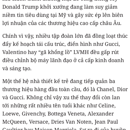
Donald Trump khởi xướng đang làm suy giảm
niềm tin tiêu dùng tại Mỹ và gây sức ép lên biên
lợi nhuận của các thương hiệu cao cấp châu Âu.
Chính vì vậy, nhiều tập đoàn lớn đã đồng loạt thúc
đẩy kế hoạch tái cấu trúc, điển hình như Gucci,
Valentino hay “gã khổng lồ” LVMH đều gấp rút
điều chỉnh bộ máy lãnh đạo ở cả cấp kinh doanh
và sáng tạo.
Một thế hệ nhà thiết kế trẻ đang tiếp quản ba
thương hiệu hàng đầu toàn cầu, đó là Chanel, Dior
và Gucci. Không chỉ vậy xu thế thay đổi còn lan
tới những rất nhiều tên tuổi khác như Celine,
Loewe, Givenchy, Bottega Veneta, Alexander
McQueen, Versace, Dries Van Noten, Jean Paul
Gaultier hay Maison Margiela. Sự ra đi của huyền