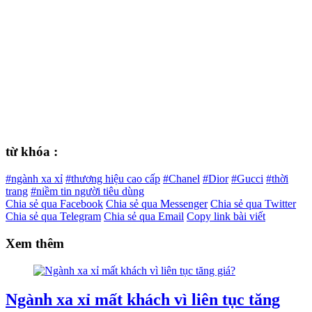
từ khóa :
#ngành xa xỉ
#thương hiệu cao cấp
#Chanel
#Dior
#Gucci
#thời
trang
#niềm tin người tiêu dùng
Chia sẻ qua Facebook
Chia sẻ qua Messenger
Chia sẻ qua Twitter
Chia sẻ qua Telegram
Chia sẻ qua Email
Copy link bài viết
Xem thêm
Ngành xa xỉ mất khách vì liên tục tăng