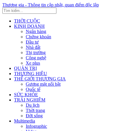
Thương gia - Thông tin cập nhật, quan điểm độc lập
THỜI CUỘC
KINH DOANH
Ngân hàng
Chứng khoán
Đầu tư
Nhà đất
Thị trường
Công nghệ
Xe plus
QUẢN TRỊ
THƯƠNG HIỆU
THẾ GIỚI THƯƠNG GIA
Gương mặt nổi bật
Quốc tế
SỨC KHỎE
TRẢI NGHIỆM
Du lịch
Thời trang
Đời sống
Multimedia
Infographic