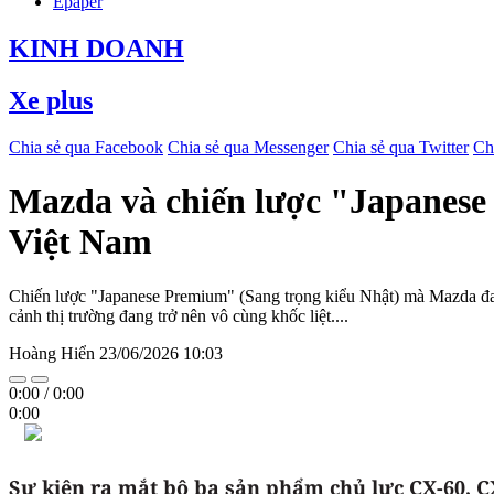
Epaper
KINH DOANH
Xe plus
Chia sẻ qua Facebook
Chia sẻ qua Messenger
Chia sẻ qua Twitter
Ch
Mazda và chiến lược "Japanese
Việt Nam
Chiến lược "Japanese Premium" (Sang trọng kiểu Nhật) mà Mazda đang 
cảnh thị trường đang trở nên vô cùng khốc liệt....
Hoàng Hiển
23/06/2026 10:03
0:00
/
0:00
0:00
Sự kiện ra mắt bộ ba sản phẩm chủ lực CX-60, C