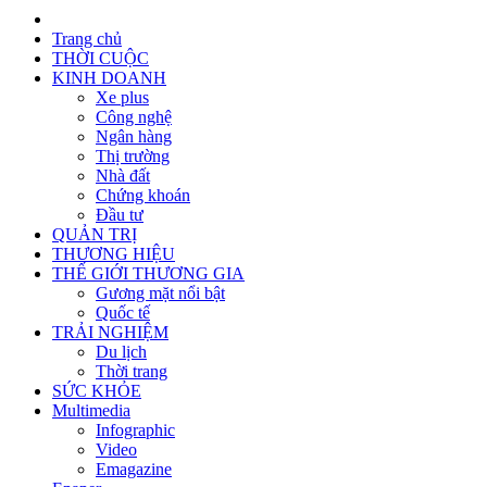
Trang chủ
THỜI CUỘC
KINH DOANH
Xe plus
Công nghệ
Ngân hàng
Thị trường
Nhà đất
Chứng khoán
Đầu tư
QUẢN TRỊ
THƯƠNG HIỆU
THẾ GIỚI THƯƠNG GIA
Gương mặt nổi bật
Quốc tế
TRẢI NGHIỆM
Du lịch
Thời trang
SỨC KHỎE
Multimedia
Infographic
Video
Emagazine