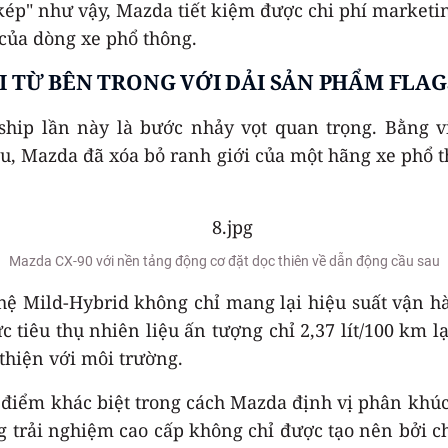
"kép" như vậy, Mazda tiết kiệm được chi phí market
của dòng xe phổ thông.
I TỪ BÊN TRONG VỚI DẢI SẢN PHẨM FLAG
gship lần này là bước nhảy vọt quan trọng. Bằng 
sau, Mazda đã xóa bỏ ranh giới của một hãng xe ph
Mazda CX-90 với nền tảng động cơ đặt dọc thiên về dẫn động cầu sau
nghệ Mild-Hybrid không chỉ mang lại hiệu suất vận 
 tiêu thụ nhiên liệu ấn tượng chỉ 2,37 lít/100 km lạ
thiện với môi trường.
điểm khác biệt trong cách Mazda định vị phân khúc
 trải nghiệm cao cấp không chỉ được tạo nên bởi c