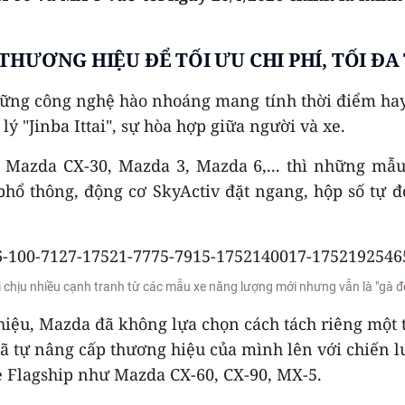
THƯƠNG HIỆU ĐỂ TỐI ƯU CHI PHÍ, TỐI Đ
ững công nghệ hào nhoáng mang tính thời điểm hay 
lý "Jinba Ittai", sự hòa hợp giữa người và xe.
Mazda CX-30, Mazda 3, Mazda 6,... thì những mẫu
 thông, động cơ SkyActiv đặt ngang, hộp số tự độn
chịu nhiều cạnh tranh từ các mẫu xe năng lượng mới nhưng vẫn là "gà đẻ
iệu, Mazda đã không lựa chọn cách tách riêng một 
đã tự nâng cấp thương hiệu của mình lên với chiến l
e Flagship như Mazda CX-60, CX-90, MX-5.