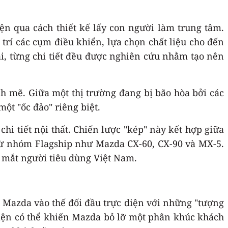
iện qua cách thiết kế lấy con người làm trung tâm.
 trí các cụm điều khiển, lựa chọn chất liệu cho đến
ái, từng chi tiết đều được nghiên cứu nhằm tạo nên
h mẽ. Giữa một thị trường đang bị bão hòa bởi các
ột "ốc đảo" riêng biệt.
hi tiết nội thất. Chiến lược "kép" này kết hợp giữa
từ nhóm Flagship như Mazda CX-60, CX-90 và MX-5.
g mắt người tiêu dùng Việt Nam.
t Mazda vào thế đối đầu trực diện với những "tượng
iện có thể khiến Mazda bỏ lỡ một phân khúc khách