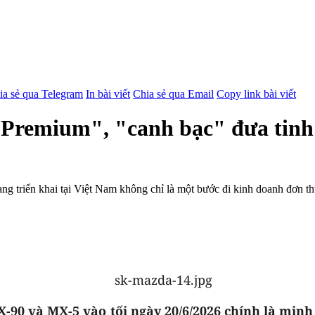
ia sẻ qua Telegram
In bài viết
Chia sẻ qua Email
Copy link bài viết
 Premium", "canh bạc" đưa tinh
triển khai tại Việt Nam không chỉ là một bước đi kinh doanh đơn thuầ
X-90 và MX-5 vào tối ngày 20/6/2026 chính là min