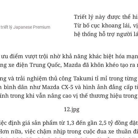
Triết lý này được thể h
Từ bố cục khoang lái, vị
 triết lý Japanese Premium
hệ thống hỗ trợ người l
 ưu điểm vượt trội nhờ khả năng khác biệt hóa mạn
ng xe điện Trung Quốc, Mazda đã khôn khéo tạo ra m
 và trải nghiệm thủ công Takumi tỉ mỉ trong từng c
bán bình dân như Mazda CX-5 và hình ảnh đẳng cấp 
hính trong khi vẫn nâng cao vị thế thương hiệu tron
iệc định giá sản phẩm từ 1,3 đến gần 2,5 tỷ đồng đặ
ơn nữa, việc chậm nhịp trong cuộc đua xe thuần đ