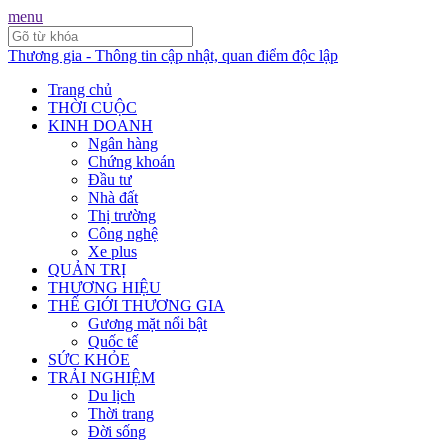
menu
Thương gia - Thông tin cập nhật, quan điểm độc lập
Trang chủ
THỜI CUỘC
KINH DOANH
Ngân hàng
Chứng khoán
Đầu tư
Nhà đất
Thị trường
Công nghệ
Xe plus
QUẢN TRỊ
THƯƠNG HIỆU
THẾ GIỚI THƯƠNG GIA
Gương mặt nổi bật
Quốc tế
SỨC KHỎE
TRẢI NGHIỆM
Du lịch
Thời trang
Đời sống