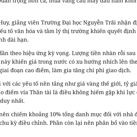
i. Quan trọng hơn cả, mua vàng cầu may đầu năm khôn
Huy, giảng viên Trường Đại học Nguyễn Trãi nhận đ
ếu tố văn hóa và tâm lý thị trường khiến quyết địn
nh dài hạn.
ần theo hiệu ứng kỳ vọng. Lượng tiền nhàn rỗi sau Tế
u này khiến giá trong nước có xu hướng nhích lên t
ai đoạn cao điểm, làm gia tăng chi phí giao dịch.
i với các yếu tố nền tảng như giá vàng thế giới, tỷ g
o điểm vía Thần tài là điều không hiếm gặp khi lực c
 duy nhất.
nên chiếm khoảng 10% tổng danh mục đối với nhà đầ
o chu kỳ điều chỉnh. Phần còn lại nên phân bổ vào ti