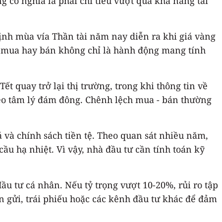
g có nghĩa là phải chi tiêu vượt quá khả năng tài
ịnh mùa vía Thần tài năm nay diễn ra khi giá vàng
h mua hay bán không chỉ là hành động mang tính
t quay trở lại thị trường, trong khi thông tin về
heo tâm lý đám đông. Chênh lệch mua - bán thường
iá và chính sách tiền tệ. Theo quan sát nhiều năm,
ầu hạ nhiệt. Vì vậy, nhà đầu tư cần tính toán kỹ
u tư cá nhân. Nếu tỷ trọng vượt 10-20%, rủi ro tập
ền gửi, trái phiếu hoặc các kênh đầu tư khác để đảm