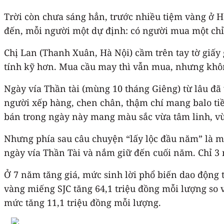
Trời còn chưa sáng hẳn, trước nhiều tiệm vàng ở 
đến, mỗi người một dự định: có người mua một chỉ đ
Chị Lan (Thanh Xuân, Hà Nội) cầm trên tay tờ giấy 
tính kỹ hơn. Mua cầu may thì vẫn mua, nhưng khôn
Ngày vía Thần tài (mùng 10 tháng Giêng) từ lâu đ
người xếp hàng, chen chân, thậm chí mang balo tiề
bán trong ngày này mang màu sắc vừa tâm linh, vừ
Nhưng phía sau câu chuyện “lấy lộc đầu năm” là mộ
ngày vía Thần Tài và nắm giữ đến cuối năm. Chỉ 3 
Ở 7 năm tăng giá, mức sinh lời phổ biến dao động 
vàng miếng SJC tăng 64,1 triệu đồng mỗi lượng so
mức tăng 11,1 triệu đồng mỗi lượng.