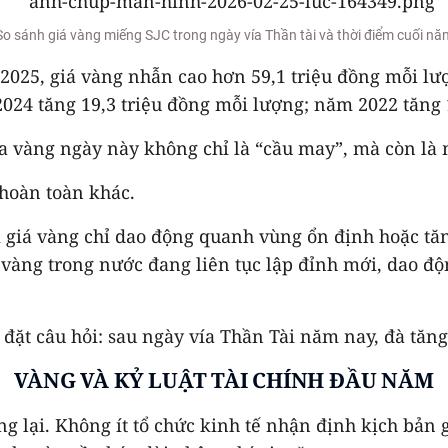
So sánh giá vàng miếng SJC trong ngày vía Thần tài và thời điểm cuối nă
25, giá vàng nhẫn cao hơn 59,1 triệu đồng mỗi lượ
4 tăng 19,3 triệu đồng mỗi lượng; năm 2022 tăng 1
 vàng ngày này không chỉ là “cầu may”, mà còn là m
 hoàn toàn khác.
 giá vàng chỉ dao động quanh vùng ổn định hoặc tă
 vàng trong nước đang liên tục lập đỉnh mới, dao đ
đặt câu hỏi: sau ngày vía Thần Tài năm nay, đà tăng
VÀNG VÀ KỶ LUẬT TÀI CHÍNH ĐẦU NĂM
 lại. Không ít tổ chức kinh tế nhận định kịch bản 