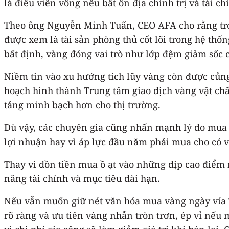
là điều viển vông nếu bất ổn địa chính trị và tài ch
Theo ông Nguyễn Minh Tuấn, CEO AFA cho rằng tron
được xem là tài sản phòng thủ cốt lõi trong hệ thố
bất định, vàng đóng vai trò như lớp đệm giảm sốc 
Niềm tin vào xu hướng tích lũy vàng còn được củng
hoạch hình thành Trung tâm giao dịch vàng vật chấ
tảng minh bạch hơn cho thị trường.
Dù vậy, các chuyên gia cũng nhấn mạnh lý do mua v
lợi nhuận hay vì áp lực đầu năm phải mua cho có v
Thay vì dồn tiền mua ồ ạt vào những dịp cao điểm 
năng tài chính và mục tiêu dài hạn.
Nếu vẫn muốn giữ nét văn hóa mua vàng ngày vía T
rõ ràng và ưu tiên vàng nhẫn tròn trơn, ép vỉ nếu 