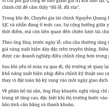
vì chi phí gia công sẽ làm giảm giá trị khi bán lạ
chính chỉ để cảm thấy “đủ lễ, đủ vía”.
Trong khi đó, Chuyên gia tài chính Nguyễn Quang 
SJC và nhẫn đang ở mức cao. Sự cộng hưởng giữa y
thời điểm, mà còn liên quan đến chiến lược tài chí
Theo ông Huy, trước ngày lễ, nhu cầu thường tăng d
giá vàng xuất hiện dày đặc trên truyền thông. Điề
được các doanh nghiệp điều chỉnh rộng hơn trong gi
Sau khi yếu tố mùa vụ qua đi, thị trường sẽ quay lạ
khả năng xuất hiện nhịp điều chỉnh kỹ thuật sau ca
thay vì đặt toàn bộ kỳ vọng vào một ngày giao dịch
Về phân bổ tài sản, ông Huy khuyến nghị vàng chỉ 
trung sẽ tăng cao, đặc biệt khi thị trường bước và
bảo tính cân bằng và thanh khoản.