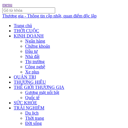
menu
Thương gia - Thông tin cập nhật, quan điểm độc lập
Trang chủ
THỜI CUỘC
KINH DOANH
Ngân hàng
Chứng khoán
Đầu tư
Nhà đất
Thị trường
Công nghệ
Xe plus
QUẢN TRỊ
THƯƠNG HIỆU
THẾ GIỚI THƯƠNG GIA
Gương mặt nổi bật
Quốc tế
SỨC KHỎE
TRẢI NGHIỆM
Du lịch
Thời trang
Đời sống