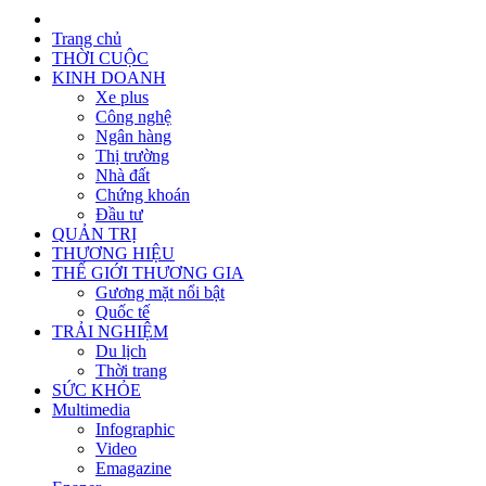
Trang chủ
THỜI CUỘC
KINH DOANH
Xe plus
Công nghệ
Ngân hàng
Thị trường
Nhà đất
Chứng khoán
Đầu tư
QUẢN TRỊ
THƯƠNG HIỆU
THẾ GIỚI THƯƠNG GIA
Gương mặt nổi bật
Quốc tế
TRẢI NGHIỆM
Du lịch
Thời trang
SỨC KHỎE
Multimedia
Infographic
Video
Emagazine