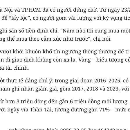
Hà Nội và TP.HCM đã có người đứng chờ. Từ ngày 23/
ể “lấy lộc”, có người gom vài lượng với kỳ vọng tíc
ghi sẵn số tiền định chi. “Năm nào tôi cũng mua mộ
g thể mua theo cảm xúc như trước”, chị nói.
ã vượt khỏi khuôn khổ tín ngưỡng thông thường để t
n đi giao dịch không còn xa lạ. Vàng – biểu tượng c
a tài chính.
t thực tế đáng chú ý: trong giai đoạn 2016–2025, c
năm ghi nhận giảm giá, gồm 2017, 2018 và 2023, với
từ hơn 3 triệu đồng đến gần 6 triệu đồng mỗi lượng.
 với ngày vía Thần Tài, tương đương gần 71% – mức 