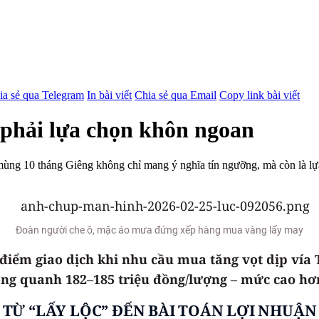
ia sẻ qua Telegram
In bài viết
Chia sẻ qua Email
Copy link bài viết
 phải lựa chọn khôn ngoan
mùng 10 tháng Giêng không chỉ mang ý nghĩa tín ngưỡng, mà còn là lự
Đoàn người che ô, mặc áo mưa đứng xếp hàng mua vàng lấy may
điểm giao dịch khi nhu cầu mua tăng vọt dịp vía 
ộng quanh 182–185 triệu đồng/lượng – mức cao hơn
TỪ “LẤY LỘC” ĐẾN BÀI TOÁN LỢI NHUẬN