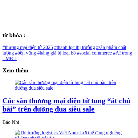
từ khóa :
#thương mại điện tử 2025
#thanh lọc thị trường
#sản phẩm chất
lượng
#bền vững
#hàng giả bị loại bỏ
#social commerce
#AI trong
TMĐT
Xem thêm
Các sàn thương mại điện tử tung “át chủ
bài” trên đường đua siêu sale
Bảo Nhi