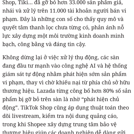
Shop, Tiki… đã gỡ bỏ hơn 33.000 sản phẩm giả,
nhái và xử lý trên 11.000 tài khoản người bán vi
phạm. Đây là những con số cho thấy quy mô và
quyết tâm thanh lọc chưa từng có, phản ánh nỗ
lực xây dựng một môi trường kinh doanh minh
bạch, công bằng và đáng tin cậy.
Không dừng lại ở việc xử lý thụ động, các sàn
đang đầu tư mạnh vào công nghệ AI và hệ thống
giám sát tự động nhằm phát hiện sớm sản phẩm
vi phạm, thay vì chờ khiếu nại từ phía chủ sở hữu
thương hiệu. Lazada từng công bố hơn 80% số sản
phẩm bị gỡ bỏ trên sàn là nhờ “phát hiện chủ
động”. TikTok Shop cũng áp dụng thuật toán theo
dõi livestream, kiểm tra nội dung quảng cáo,
trong khi Shopee xây dựng trung tâm bảo vệ
thương hiệu giúp các doanh nghiệp dễ dàng gửi