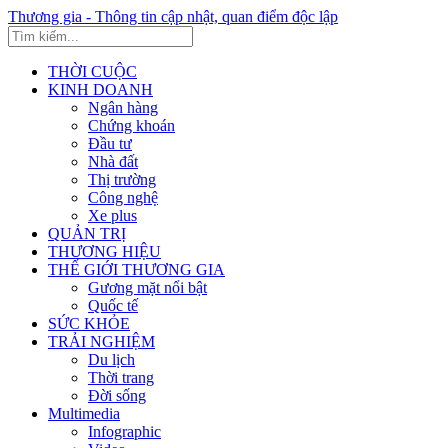
Thương gia - Thông tin cập nhật, quan điểm độc lập
THỜI CUỘC
KINH DOANH
Ngân hàng
Chứng khoán
Đầu tư
Nhà đất
Thị trường
Công nghệ
Xe plus
QUẢN TRỊ
THƯƠNG HIỆU
THẾ GIỚI THƯƠNG GIA
Gương mặt nổi bật
Quốc tế
SỨC KHỎE
TRẢI NGHIỆM
Du lịch
Thời trang
Đời sống
Multimedia
Infographic