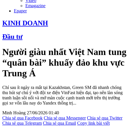
Video
Emagazine
Epaper
KINH DOANH
Đầu tư
Người giàu nhất Việt Nam tung
“quân bài” khuấy đảo khu vực
Trung Á
Chỉ sau ít ngày ra mắt tại Kazakhstan, Green SM đã nhanh chóng
thu hút sự chú ý với đội xe điện VinFast hiện đại, tạo nên làn sóng
tranh luận sôi nổi và mở màn cuộc cạnh tranh mới trên thị trường
gọi xe vốn lâu nay do Yandex thống trị...
Minh Hoàng
27/06/2026 01:40
Chia sẻ qua Facebook
Chia sẻ qua Messenger
Chia sẻ qua Twitter
Chia sẻ qua Telegram
Chia sẻ qua Email
Copy link bài viết