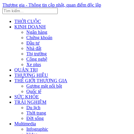
Thương gia - Thông tin cập nhật, quan điểm độc lập
THỜI CUỘC
KINH DOANH
Ngân hàng
Chứng khoán
Đầu tư
Nhà đất
Thị trường
Công nghệ
Xe plus
QUẢN TRỊ
THƯƠNG HIỆU
THẾ GIỚI THƯƠNG GIA
Gương mặt nổi bật
Quốc tế
SỨC KHỎE
TRẢI NGHIỆM
Du lịch
Thời trang
Đời sống
Multimedia
Infographic