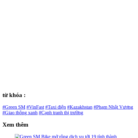
từ khóa :
#Green SM
#VinFast
#Taxi điện
#Kazakhstan
#Phạm Nhật Vượng
#Giao thông xanh
#Cạnh tranh thị trường
Xem thêm