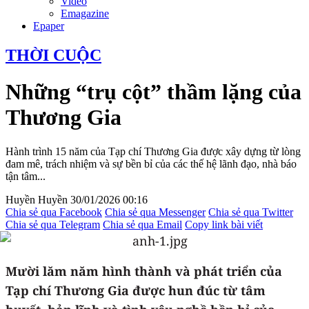
Video
Emagazine
Epaper
THỜI CUỘC
Những “trụ cột” thầm lặng của
Thương Gia
Hành trình 15 năm của Tạp chí Thương Gia được xây dựng từ lòng
đam mê, trách nhiệm và sự bền bỉ của các thế hệ lãnh đạo, nhà báo
tận tâm...
Huyền Huyền
30/01/2026 00:16
Chia sẻ qua Facebook
Chia sẻ qua Messenger
Chia sẻ qua Twitter
Chia sẻ qua Telegram
Chia sẻ qua Email
Copy link bài viết
Mười lăm năm hình thành và phát triển của
Tạp chí Thương Gia được hun đúc từ tâm