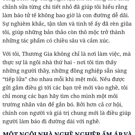
chỉnh sửa từng chi tiết nhỏ đã giúp tôi hiểu rằng
làm báo tử tế không bao giờ là con đường dễ dãi.
Sự nghiêm khắc, tận tâm và tinh tế ấy đã rèn giũa
tôi, giúp những bản thảo còn thô mộc trở thành
những tác phẩm có chiều sâu và cảm xúc.
Với tôi, Thương Gia không chỉ là nơi làm việc, mà
thực sự là ngôi nhà thứ hai - nơi tôi tìm thấy
những người thầy, những đồng nghiệp sẵn sàng
“tiếp lửa” cho nhau mỗi khi mệt mỏi. Nếu được
gửi gắm điều gì tới các bạn trẻ mới vào nghề, tôi
chỉ mong các bạn hãy tìm cho mình một môi
trường nhân văn để gắn bó. Bởi hơn cả cơ hội,
chính con người và giá trị chung mới là điều giúp
người làm báo đi đường dài với nghề.
MỘT NGÔI NHÀ NGHỀ NGHIỆP ẤM ÁP VÀ