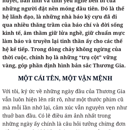
huyết, bản lĩnh và tình yêu nghề bền bỉ của
những người đặt nền móng đầu tiên. Đó là thế
hệ lãnh đạo, là những nhà báo kỳ cựu đã đi
qua nhiều thăng trầm của báo chí và đời sống
kinh tế, âm thầm giữ lửa nghề, giữ chuẩn mực
làm báo và truyền lại tinh thần ấy cho các thế
hệ kế tiếp. Trong dòng chảy không ngừng của
thời cuộc, chính họ là những “trụ cột” vững
vàng, góp phần định hình bản sắc Thương Gia.
MỘT CÁI TÊN, MỘT VẬN MỆNH
Với tôi, ký ức về những ngày đầu của Thương Gia
vẫn luôn hiện lên rất rõ, như một thước phim cũ
mà mỗi lần nhớ lại, cảm xúc vẫn nguyên vẹn như
thuở ban đầu. Có lẽ điều ám ảnh nhất trong
những ngày ấy chính là câu hỏi tưởng chừng đơn