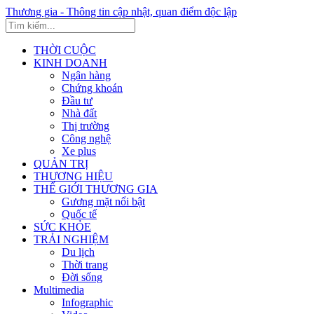
Thương gia - Thông tin cập nhật, quan điểm độc lập
THỜI CUỘC
KINH DOANH
Ngân hàng
Chứng khoán
Đầu tư
Nhà đất
Thị trường
Công nghệ
Xe plus
QUẢN TRỊ
THƯƠNG HIỆU
THẾ GIỚI THƯƠNG GIA
Gương mặt nổi bật
Quốc tế
SỨC KHỎE
TRẢI NGHIỆM
Du lịch
Thời trang
Đời sống
Multimedia
Infographic