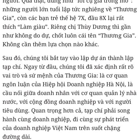
người. Quả thật, đúng như “lời cụ già trong mơ”:
những người lớn tuổi lập tức nghiêng về “Thương
Gia”, còn các bạn trẻ thế hệ 7X, đầu 8X lại rất
thích “Làm giàu”. Riêng chị Thùy Dương thì gần
như không do dự, chốt luôn cái tên “Thương Gia”.
Không cần thêm lựa chọn nào khác.
Sau đó, chúng tôi bắt tay vào lập dự án thành lập
tạp chí. Ngay từ đầu, chúng tôi đã xác định rất rõ
vai trò và sứ mệnh của Thương Gia: là cơ quan
ngôn luận của Hiệp hội Doanh nghiệp Hà Nội, là
cầu nối giữa doanh nhân với cơ quan quản lý nhà
nước, với cộng đồng doanh nghiệp và với người
tiêu dùng. Quan trọng hơn cả, tạp chí phải song
hành cùng doanh nghiệp, đi cùng sự phát triển
của doanh nghiệp Việt Nam trên suốt chặng
đường dài.