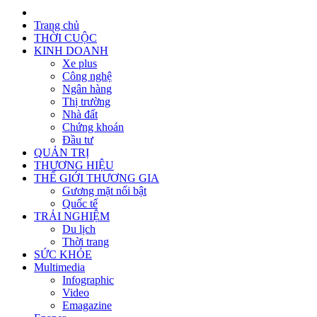
Trang chủ
THỜI CUỘC
KINH DOANH
Xe plus
Công nghệ
Ngân hàng
Thị trường
Nhà đất
Chứng khoán
Đầu tư
QUẢN TRỊ
THƯƠNG HIỆU
THẾ GIỚI THƯƠNG GIA
Gương mặt nổi bật
Quốc tế
TRẢI NGHIỆM
Du lịch
Thời trang
SỨC KHỎE
Multimedia
Infographic
Video
Emagazine