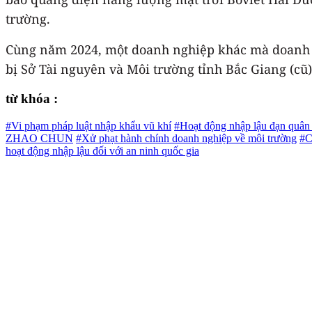
trường.
Cùng năm 2024, một doanh nghiệp khác mà doanh 
bị Sở Tài nguyên và Môi trường tỉnh Bắc Giang (cũ) 
từ khóa :
#Vi phạm pháp luật nhập khẩu vũ khí
#Hoạt động nhập lậu đạn quân
ZHAO CHUN
#Xử phạt hành chính doanh nghiệp về môi trường
#C
hoạt động nhập lậu đối với an ninh quốc gia