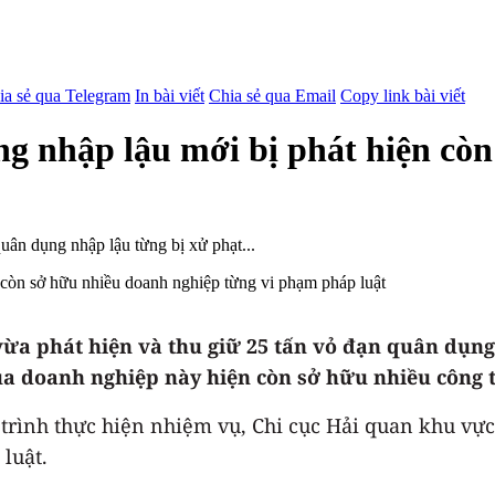
ia sẻ qua Telegram
In bài viết
Chia sẻ qua Email
Copy link bài viết
g nhập lậu mới bị phát hiện cò
uân dụng nhập lậu từng bị xử phạt...
ừa phát hiện và thu giữ 25 tấn vỏ đạn quân dụng
a doanh nghiệp này hiện còn sở hữu nhiều công ty
trình thực hiện nhiệm vụ, Chi cục Hải quan khu vực
luật.