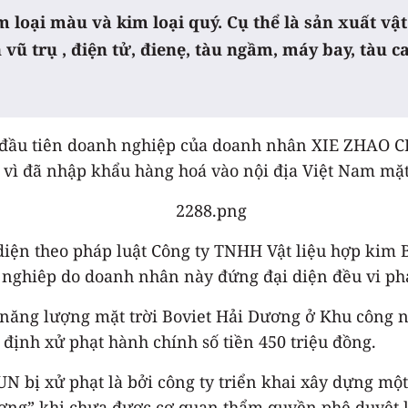
 loại màu và kim loại quý. Cụ thể là sản xuất vật
vũ trụ , điện tử, đienẹ, tàu ngầm, máy bay, tàu ca
ần đầu tiên doanh nghiệp của doanh nhân XIE ZHAO 
g vì đã nhập khẩu hàng hoá vào nội địa Việt Nam m
ện theo pháp luật Công ty TNHH Vật liệu hợp kim 
 nghiêp do doanh nhân này đứng đại diện đều vi ph
năng lượng mặt trời Boviet Hải Dương ở Khu công ng
định xử phạt hành chính số tiền 450 triệu đồng.
bị xử phạt là bởi công ty triển khai xây dựng mộ
ơng” khi chưa được cơ quan thẩm quyền phê duyệt k