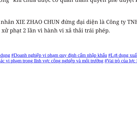
nhân XIE ZHAO CHUN đứng đại diện là Công ty TNHH
xử phạt 2 lần vì hành vi xả thải trái phép.
 dụng
#Doanh nghiệp vi phạm quy định cấm nhập khẩu
#Lợi dụng xuất
ác vi phạm trong lĩnh vực công nghiệp và môi trường
#Vai trò của lực