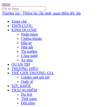
menu
Thương gia - Thông tin cập nhật, quan điểm độc lập
Trang chủ
THỜI CUỘC
KINH DOANH
Ngân hàng
Chứng khoán
Đầu tư
Nhà đất
Thị trường
Công nghệ
Xe plus
QUẢN TRỊ
THƯƠNG HIỆU
THẾ GIỚI THƯƠNG GIA
Gương mặt nổi bật
Quốc tế
SỨC KHỎE
TRẢI NGHIỆM
Du lịch
Thời trang
Đời sống