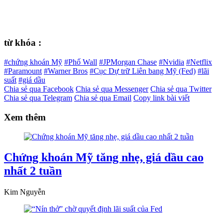
từ khóa :
#chứng khoán Mỹ
#Phố Wall
#JPMorgan Chase
#Nvidia
#Netflix
#Paramount
#Warner Bros
#Cục Dự trữ Liên bang Mỹ (Fed)
#lãi
suất
#giá dầu
Chia sẻ qua Facebook
Chia sẻ qua Messenger
Chia sẻ qua Twitter
Chia sẻ qua Telegram
Chia sẻ qua Email
Copy link bài viết
Xem thêm
Chứng khoán Mỹ tăng nhẹ, giá dầu cao
nhất 2 tuần
Kim Nguyễn