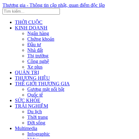
Thương gia - Thông tin cập nhật, quan điểm độc lập
THỜI CUỘC
KINH DOANH
Ngân hàng
Chứng khoán
Đầu tư
Nhà đất
Thị trường
Công nghệ
Xe plus
QUẢN TRỊ
THƯƠNG HIỆU
THẾ GIỚI THƯƠNG GIA
Gương mặt nổi bật
Quốc tế
SỨC KHỎE
TRẢI NGHIỆM
Du lịch
Thời trang
Đời sống
Multimedia
Infographic