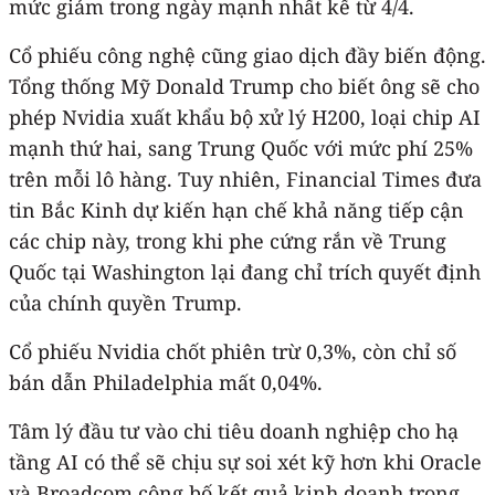
mức giảm trong ngày mạnh nhất kể từ 4/4.
Cổ phiếu công nghệ cũng giao dịch đầy biến động.
Tổng thống Mỹ Donald Trump cho biết ông sẽ cho
phép Nvidia xuất khẩu bộ xử lý H200, loại chip AI
mạnh thứ hai, sang Trung Quốc với mức phí 25%
trên mỗi lô hàng. Tuy nhiên, Financial Times đưa
tin Bắc Kinh dự kiến hạn chế khả năng tiếp cận
các chip này, trong khi phe cứng rắn về Trung
Quốc tại Washington lại đang chỉ trích quyết định
của chính quyền Trump.
Cổ phiếu Nvidia chốt phiên trừ 0,3%, còn chỉ số
bán dẫn Philadelphia mất 0,04%.
Tâm lý đầu tư vào chi tiêu doanh nghiệp cho hạ
tầng AI có thể sẽ chịu sự soi xét kỹ hơn khi Oracle
và Broadcom công bố kết quả kinh doanh trong