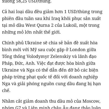
xuống 58,25 USD/thùng.
Cả hai loại dầu đều giảm hơn 1 USD/thùng trong
phiên đầu tuần sau khi Iraq khôi phục sản xuất
tại mỏ dầu West Qurna 2 của Lukoil, một trong
những mỏ lớn nhất thế giới.
Chính phủ Ukraine sẽ chia sẻ bản đề xuất hòa
bình mới với Mỹ sau cuộc gặp ở London giữa
Tổng thống Volodymyr Zelenskiy và lãnh đạo
Pháp, Đức, Anh. Việc đạt được hòa bình giữa
Ukraine và Nga có thể dẫn đến dỡ bỏ các biện
pháp trừng phạt quốc tế đối với doanh nghiệp
Nga và giải phóng nguồn cung dầu đang bị hạn
chế.
Nhằm cắt giảm doanh thu dầu mỏ của Moscow,
nhóm G7 và Liên minh châu Âu đang thảo luận