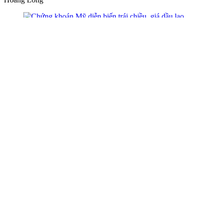
Chứng khoán Mỹ diễn biến trái chiều, giá
dầu lao dốc
Kim Nguyễn
Xem tiếp các bài khác