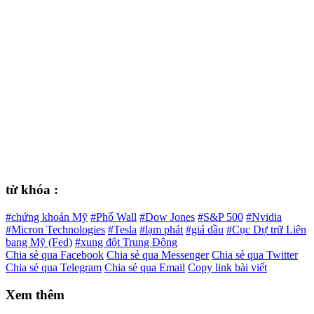
từ khóa :
#chứng khoán Mỹ
#Phố Wall
#Dow Jones
#S&P 500
#Nvidia
#Micron Technologies
#Tesla
#lạm phát
#giá dầu
#Cục Dự trữ Liên
bang Mỹ (Fed)
#xung đột Trung Đông
Chia sẻ qua Facebook
Chia sẻ qua Messenger
Chia sẻ qua Twitter
Chia sẻ qua Telegram
Chia sẻ qua Email
Copy link bài viết
Xem thêm