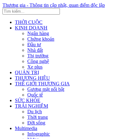
Thương gia - Thông tin cập nhật, quan điểm độc lập
THỜI CUỘC
KINH DOANH
Ngân hàng
Chứng khoán
Đầu tư
Nhà đất
Thị trường
Công nghệ
Xe plus
QUẢN TRỊ
THƯƠNG HIỆU
THẾ GIỚI THƯƠNG GIA
Gương mặt nổi bật
Quốc tế
SỨC KHỎE
TRẢI NGHIỆM
Du lịch
Thời trang
Đời sống
Multimedia
Infographic