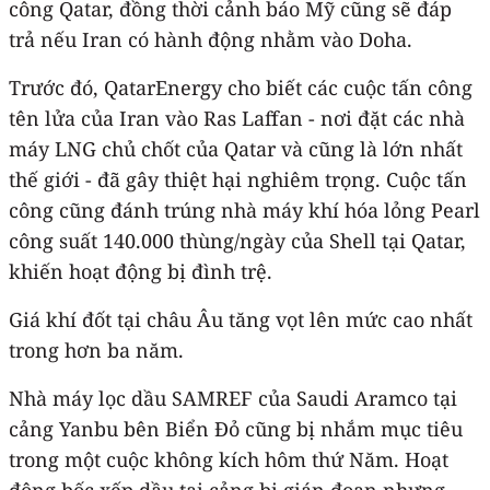
công Qatar, đồng thời cảnh báo Mỹ cũng sẽ đáp
trả nếu Iran có hành động nhằm vào Doha.
Trước đó, QatarEnergy cho biết các cuộc tấn công
tên lửa của Iran vào Ras Laffan - nơi đặt các nhà
máy LNG chủ chốt của Qatar và cũng là lớn nhất
thế giới - đã gây thiệt hại nghiêm trọng. Cuộc tấn
công cũng đánh trúng nhà máy khí hóa lỏng Pearl
công suất 140.000 thùng/ngày của Shell tại Qatar,
khiến hoạt động bị đình trệ.
Giá khí đốt tại châu Âu tăng vọt lên mức cao nhất
trong hơn ba năm.
Nhà máy lọc dầu SAMREF của Saudi Aramco tại
cảng Yanbu bên Biển Đỏ cũng bị nhắm mục tiêu
trong một cuộc không kích hôm thứ Năm. Hoạt
động bốc xếp dầu tại cảng bị gián đoạn nhưng