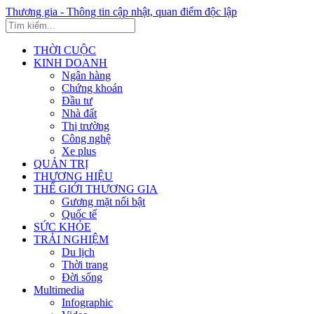
Thương gia - Thông tin cập nhật, quan điểm độc lập
THỜI CUỘC
KINH DOANH
Ngân hàng
Chứng khoán
Đầu tư
Nhà đất
Thị trường
Công nghệ
Xe plus
QUẢN TRỊ
THƯƠNG HIỆU
THẾ GIỚI THƯƠNG GIA
Gương mặt nổi bật
Quốc tế
SỨC KHỎE
TRẢI NGHIỆM
Du lịch
Thời trang
Đời sống
Multimedia
Infographic