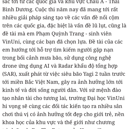
sắc tới từ các quốc gia và khu vực Châu Á - Thái
Bình Dương. Cuộc thi năm nay đã mang tới rất
nhiều giải pháp sáng tạo về các vấn đề nổi cộm
trên các quốc gia, đặc biệt là vấn đề lũ lụt, cũng là
đề tài mà em Phạm Quỳnh Trang - sinh viên
VinUni, cùng các bạn đã chọn lựa. Đề tài của các
em hướng tới hỗ trợ tìm kiếm người gặp nạn
trong bối cảnh mưa bão, sử dụng công nghệ
drone ứng dụng AI và Radar khẩu độ tổng hợp
(SAR), xuất phát từ việc siêu bão Yagi 2 tuần trước
tới miền Bắc Việt Nam, gây ra ảnh hưởng lớn tới
kinh tế và đời sống người dân. Với sứ mệnh đào
tạo nhân tài cho tương lai, trường Đại học VinUni
hi vọng sẽ cùng các đối tác kiến tạo ra nhiều sân
chơi thú vị có ảnh hưởng tốt đẹp cho giới trẻ, nền
khoa học của khu vực và thế giới như chương