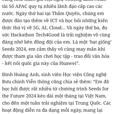
tài Số APAC quy tụ nhiều lãnh đạo cấp cao các
nước. Ngày thứ hai tại Thẩm Quyến, chúng em
được đào tạo thêm về ICT và học hỏi những kiến
thức thú vị về 5G, AI, Cloud… Và ngày thứ ba, đọ
sức Hackathon Tech4Good là trải nghiệm vô cùng
đáng nhớ bên đồng đội của em. Là một ‘hạt giống’
Seeds 2024, em cảm thấy vô cùng may mắn khi
được tham gia sân chơi học tập - trao đổi văn hóa
- kết nối quốc gia này của Huawei”.
Đinh Hoàng Anh, sinh viên Học viện Công nghệ
Bưu chính Viễn thông cũng chia sẻ thêm: “Em đã
học hỏi được rất nhiều từ chương trình Seeds for
the Future 2024 kéo dài một tháng tại Việt Nam,
cho đến một tuần trải nghiệm tại Trung Quốc. Các
hoạt động diễn ra đa dạng mỗi ngày, mang lại