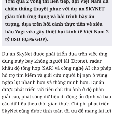
Trải qua 2 vòng thi liên tiếp, đội Việt Nam đã
chiến thắng thuyết phục với dự án SKYNET
giàu tính ứng dụng và bài trình bày ấn
tượng, dựa trên bối cảnh thực tiễn về siêu
bão Yagi vừa gây thiệt hại kinh tế Việt Nam 2
tỷ USD (0,5% GDP).
Dự án SkyNet được phát triển dựa trên việc ứng
dụng máy bay không người lái (Drone), radar
khẩu độ tổng hợp (SAR) và công nghệ AI cho phép
hỗ trợ tìm kiếm và giải cứu người bị nạn ở vùng
ngập lụt nhanh hơn và thông minh hơn. Dự án
được phát triển với tiêu chí: thu ảnh ở độ phân
giải cao, phát sóng dữ liệu di động ổn định và báo
cáo dữ liệu theo thời gian thực. Chi phí phát triển
SkyNet cũng được tính toán tối ưu để mang lại lợi