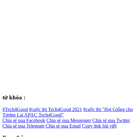
từ khóa :
#Tech4Good
#cuộc thi Tech4Good 2021
#cuộc thi "Hạt Giống cho
Tương Lai APAC Tech4Good”
Chia sẻ qua Facebook
Chia sẻ qua Messenger
Chia sẻ qua Twitter
Chia sẻ qua Telegram
Chia sẻ qua Email
Copy link bài viết