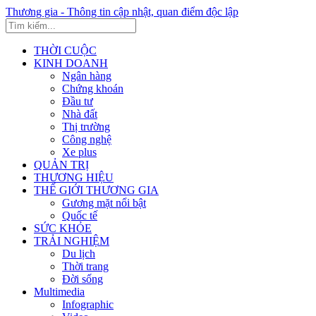
Thương gia - Thông tin cập nhật, quan điểm độc lập
THỜI CUỘC
KINH DOANH
Ngân hàng
Chứng khoán
Đầu tư
Nhà đất
Thị trường
Công nghệ
Xe plus
QUẢN TRỊ
THƯƠNG HIỆU
THẾ GIỚI THƯƠNG GIA
Gương mặt nổi bật
Quốc tế
SỨC KHỎE
TRẢI NGHIỆM
Du lịch
Thời trang
Đời sống
Multimedia
Infographic