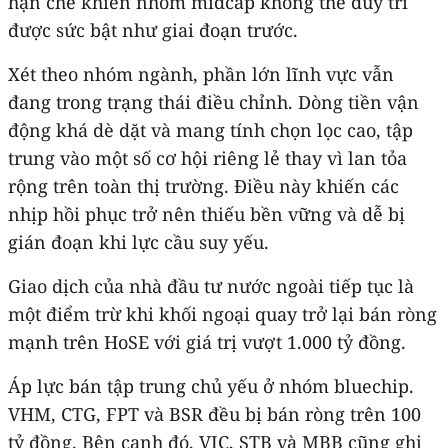
hạn chế khiến nhóm midcap không thể duy trì
được sức bật như giai đoạn trước.
Xét theo nhóm ngành, phần lớn lĩnh vực vẫn
đang trong trạng thái điều chỉnh. Dòng tiền vận
động khá dè dặt và mang tính chọn lọc cao, tập
trung vào một số cơ hội riêng lẻ thay vì lan tỏa
rộng trên toàn thị trường. Điều này khiến các
nhịp hồi phục trở nên thiếu bền vững và dễ bị
gián đoạn khi lực cầu suy yếu.
Giao dịch của nhà đầu tư nước ngoài tiếp tục là
một điểm trừ khi khối ngoại quay trở lại bán ròng
mạnh trên HoSE với giá trị vượt 1.000 tỷ đồng.
Áp lực bán tập trung chủ yếu ở nhóm bluechip.
VHM, CTG, FPT và BSR đều bị bán ròng trên 100
tỷ đồng. Bên cạnh đó, VIC, STB và MBB cũng ghi