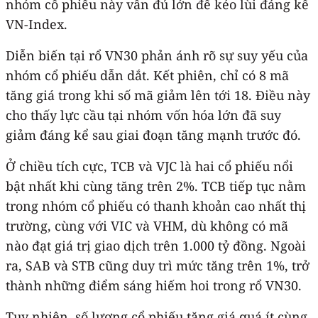
nhóm cổ phiếu này vẫn đủ lớn để kéo lùi đáng kể
VN-Index.
Diễn biến tại rổ VN30 phản ánh rõ sự suy yếu của
nhóm cổ phiếu dẫn dắt. Kết phiên, chỉ có 8 mã
tăng giá trong khi số mã giảm lên tới 18. Điều này
cho thấy lực cầu tại nhóm vốn hóa lớn đã suy
giảm đáng kể sau giai đoạn tăng mạnh trước đó.
Ở chiều tích cực, TCB và VJC là hai cổ phiếu nổi
bật nhất khi cùng tăng trên 2%. TCB tiếp tục nằm
trong nhóm cổ phiếu có thanh khoản cao nhất thị
trường, cùng với VIC và VHM, dù không có mã
nào đạt giá trị giao dịch trên 1.000 tỷ đồng. Ngoài
ra, SAB và STB cũng duy trì mức tăng trên 1%, trở
thành những điểm sáng hiếm hoi trong rổ VN30.
Tuy nhiên, số lượng cổ phiếu tăng giá quá ít cùng