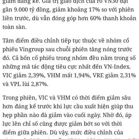
giảm đáng kể. Giá trị giao dịch của rổ VN30 đạt
gần 9.000 tỷ đồng, giảm khoảng 17% so với phiên
liền trước, dù vẫn đóng góp hơn 60% thanh khoản
toàn sàn.
Tâm điểm điều chỉnh tiếp tục thuộc về nhóm cổ
phiếu Vingroup sau chuỗi phiên tăng nóng trước
đó. Cả bốn cổ phiếu trong nhóm đều nằm trong số
những mã tác động tiêu cực nhất đến VN-Index.
VIC giảm 2,39%, VHM mất 1,94%, VRE giảm 2,31%
và VPL lùi 2,87%.
Trong phiên, VIC và VHM có thời điểm giảm sâu
hơn đáng kể trước khi lực cầu xuất hiện giúp thu
hẹp phần nào đà giảm vào cuối ngày. Nhờ đó, áp
lực lên chỉ số cũng được giảm bớt so với thời
điểm giữa phiên. Dù vậy, mức điều chỉnh của