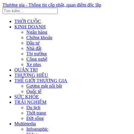
Thương gia - Thông tin cập nhật, quan điểm độc lập
THỜI CUỘC
KINH DOANH
Ngân hàng
Chứng khoán
Đầu tư
Nhà đất
Thị trường
Công nghệ
Xe plus
QUẢN TRỊ
THƯƠNG HIỆU
THẾ GIỚI THƯƠNG GIA
Gương mặt nổi bật
Quốc tế
SỨC KHỎE
TRẢI NGHIỆM
Du lịch
Thời trang
Đời sống
Multimedia
Infographic