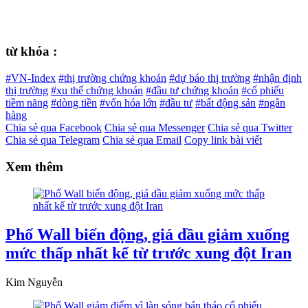
từ khóa :
#VN-Index
#thị trường chứng khoán
#dự báo thị trường
#nhận định
thị trường
#xu thế chứng khoán
#đầu tư chứng khoán
#cổ phiếu
tiềm năng
#dòng tiền
#vốn hóa lớn
#đầu tư
#bất động sản
#ngân
hàng
Chia sẻ qua Facebook
Chia sẻ qua Messenger
Chia sẻ qua Twitter
Chia sẻ qua Telegram
Chia sẻ qua Email
Copy link bài viết
Xem thêm
Phố Wall biến động, giá dầu giảm xuống
mức thấp nhất kể từ trước xung đột Iran
Kim Nguyễn