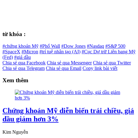
từ khóa :
#chứng khoán Mỹ
#Phố Wall
#Dow Jones
#Nasdaq
#S&P 500
#SpaceX
#Micron
#trí tuệ nhân tạo (AI)
#Cục Dự trữ Liên bang Mỹ
(Fed)
#giá dầu
Chia sẻ qua Facebook
Chia sẻ qua Messenger
Chia sẻ qua Twitter
Chia sẻ qua Telegram
Chia sẻ qua Email
Copy link bài viết
Xem thêm
Chứng khoán Mỹ diễn biến trái chiều, giá
dầu giảm hơn 3%
Kim Nguyễn