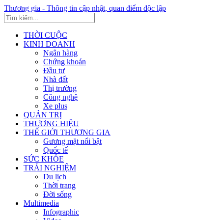
Thương gia - Thông tin cập nhật, quan điểm độc lập
THỜI CUỘC
KINH DOANH
Ngân hàng
Chứng khoán
Đầu tư
Nhà đất
Thị trường
Công nghệ
Xe plus
QUẢN TRỊ
THƯƠNG HIỆU
THẾ GIỚI THƯƠNG GIA
Gương mặt nổi bật
Quốc tế
SỨC KHỎE
TRẢI NGHIỆM
Du lịch
Thời trang
Đời sống
Multimedia
Infographic