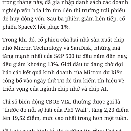
trong tháng này, đã gia nhập danh sách các doanh
nghiệp vốn hóa lớn tìm đến thị trường trái phiếu
để huy động vốn. Sau ba phiên giảm liên tiếp, cổ
phiếu SpaceX hồi phục 1%.
Trong khi đó, cổ phiếu của hai nhà sản xuất chip
nhớ Micron Technology và SanDisk, những mã
tăng mạnh nhất của S&P 500 từ đầu năm đến nay,
đều giảm khoảng 13%. Giới đầu tư đang chờ đợi
báo cáo kết quả kinh doanh của Micron dự kiến
công bố vào ngày thứ Tư để tìm kiếm tín hiệu về
triển vọng của ngành chip nhớ và chip AI.
Chỉ số biến động CBOE VIX, thường được gọi là
"thước đo nỗi sợ hãi của Phố Wall", tăng 2,23 điểm
lên 19,52 điểm, mức cao nhất trong hơn một tuần.
Về khía cạnh kinh tế, thị trường tin rằng Fed sẽ