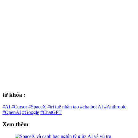
từ khóa :
#AI
#Cursor
#SpaceX
#trí tuệ nhân tạo
#chatbot AI
#Anthropic
#OpenAI
#Google
#ChatGPT
Xem thêm