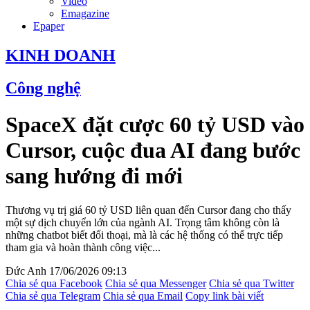
Video
Emagazine
Epaper
KINH DOANH
Công nghệ
SpaceX đặt cược 60 tỷ USD vào
Cursor, cuộc đua AI đang bước
sang hướng đi mới
Thương vụ trị giá 60 tỷ USD liên quan đến Cursor đang cho thấy
một sự dịch chuyển lớn của ngành AI. Trọng tâm không còn là
những chatbot biết đối thoại, mà là các hệ thống có thể trực tiếp
tham gia và hoàn thành công việc...
Đức Anh
17/06/2026 09:13
Chia sẻ qua Facebook
Chia sẻ qua Messenger
Chia sẻ qua Twitter
Chia sẻ qua Telegram
Chia sẻ qua Email
Copy link bài viết