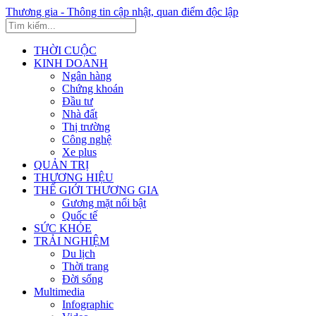
Thương gia - Thông tin cập nhật, quan điểm độc lập
THỜI CUỘC
KINH DOANH
Ngân hàng
Chứng khoán
Đầu tư
Nhà đất
Thị trường
Công nghệ
Xe plus
QUẢN TRỊ
THƯƠNG HIỆU
THẾ GIỚI THƯƠNG GIA
Gương mặt nổi bật
Quốc tế
SỨC KHỎE
TRẢI NGHIỆM
Du lịch
Thời trang
Đời sống
Multimedia
Infographic