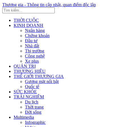
Thương gia - Thông tin cập nhật, quan điểm độc lập
THỜI CUỘC
KINH DOANH
Ngân hàng
Chứng khoán
Đầu tư
Nhà đất
Thị trường
Công nghệ
Xe plus
QUẢN TRỊ
THƯƠNG HIỆU
THẾ GIỚI THƯƠNG GIA
Gương mặt nổi bật
Quốc tế
SỨC KHỎE
TRẢI NGHIỆM
Du lịch
Thời trang
Đời sống
Multimedia
Infographic