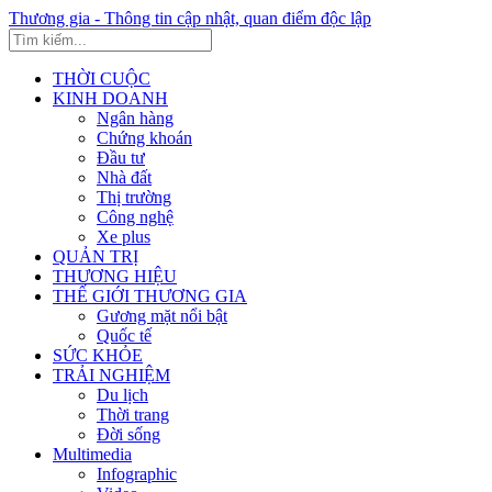
Thương gia - Thông tin cập nhật, quan điểm độc lập
THỜI CUỘC
KINH DOANH
Ngân hàng
Chứng khoán
Đầu tư
Nhà đất
Thị trường
Công nghệ
Xe plus
QUẢN TRỊ
THƯƠNG HIỆU
THẾ GIỚI THƯƠNG GIA
Gương mặt nổi bật
Quốc tế
SỨC KHỎE
TRẢI NGHIỆM
Du lịch
Thời trang
Đời sống
Multimedia
Infographic