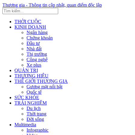
Thương gia - Thông tin cập nhật, quan điểm độc lập
THỜI CUỘC
KINH DOANH
Ngân hàng
Chứng khoán
Đầu tư
Nhà đất
Thị trường
Công nghệ
Xe plus
QUẢN TRỊ
THƯƠNG HIỆU
THẾ GIỚI THƯƠNG GIA
Gương mặt nổi bật
Quốc tế
SỨC KHỎE
TRẢI NGHIỆM
Du lịch
Thời trang
Đời sống
Multimedia
Infographic