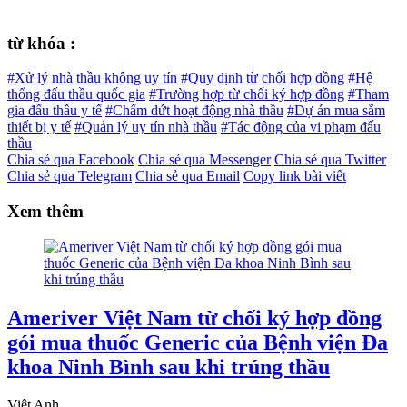
từ khóa :
#Xử lý nhà thầu không uy tín
#Quy định từ chối hợp đồng
#Hệ
thống đấu thầu quốc gia
#Trường hợp từ chối ký hợp đồng
#Tham
gia đấu thầu y tế
#Chấm dứt hoạt động nhà thầu
#Dự án mua sắm
thiết bị y tế
#Quản lý uy tín nhà thầu
#Tác động của vi phạm đấu
thầu
Chia sẻ qua Facebook
Chia sẻ qua Messenger
Chia sẻ qua Twitter
Chia sẻ qua Telegram
Chia sẻ qua Email
Copy link bài viết
Xem thêm
Ameriver Việt Nam từ chối ký hợp đồng
gói mua thuốc Generic của Bệnh viện Đa
khoa Ninh Bình sau khi trúng thầu
Việt Anh