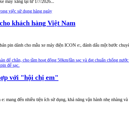
xe máy xăng tại từ 1/7/2026...
 cho khách hàng Việt Nam
bán pin dành cho mẫu xe máy điện ICON e:, đánh dấu một bước chuyển 
ợp với "hội chị em"
e: mang đến nhiều tiện ích sử dụng, khả năng vận hành nhẹ nhàng và m