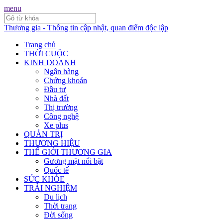
menu
Thương gia - Thông tin cập nhật, quan điểm độc lập
Trang chủ
THỜI CUỘC
KINH DOANH
Ngân hàng
Chứng khoán
Đầu tư
Nhà đất
Thị trường
Công nghệ
Xe plus
QUẢN TRỊ
THƯƠNG HIỆU
THẾ GIỚI THƯƠNG GIA
Gương mặt nổi bật
Quốc tế
SỨC KHỎE
TRẢI NGHIỆM
Du lịch
Thời trang
Đời sống