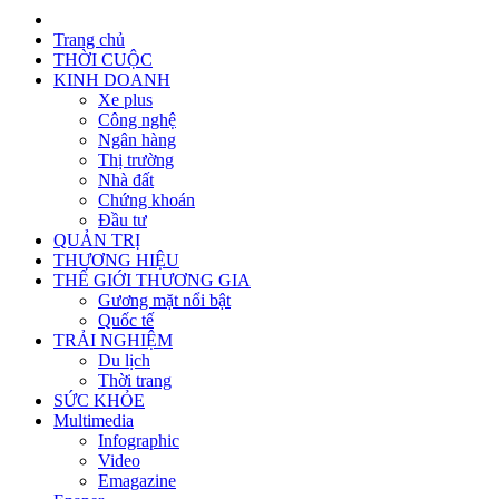
Trang chủ
THỜI CUỘC
KINH DOANH
Xe plus
Công nghệ
Ngân hàng
Thị trường
Nhà đất
Chứng khoán
Đầu tư
QUẢN TRỊ
THƯƠNG HIỆU
THẾ GIỚI THƯƠNG GIA
Gương mặt nổi bật
Quốc tế
TRẢI NGHIỆM
Du lịch
Thời trang
SỨC KHỎE
Multimedia
Infographic
Video
Emagazine