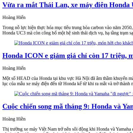
Vừa ra mắt Thái Lan, xe máy điện Honda U
Hoàng Hiển
Trong nỗ lực hiện thực hóa mục tiêu trung hòa carbon vào năm 205
Honda UC3 mà còn công bố một hệ sinh thái dịch vụ, hạ tầng trạm sạ
Honda ICON e giảm giá chỉ còn 17 triệu, 
Hoàng Hiển
Một số HEAD của Honda tại khu vực Hà Nội đã âm thầm khuyến mãi 
lục của mẫu xe máy điện đến từ Honda kể từ khi ra mắt và trở thành m
Cuộc chiến song mã tháng 9: Honda và Ya
Hoàng Hiền
Thị trường xe máy Việt Nam trở nên sôi động khi Honda và Yamaha đ