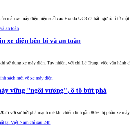
của mẫu xe máy điện hiệu suất cao Honda UC3 đã bất ngờ rò rỉ từ một
in xe điện bền bỉ và an toàn
 khi sử dụng xe máy điện. Tuy nhiên, với chị Lê Trang, việc vận hành c
y vững "ngôi vương", ô tô bứt phá
025 với sự bứt phá mạnh mẽ khi chiếm lĩnh gần 86% thị phần xe máy v