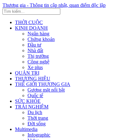
Thương gia - Thông tin cập nhật, quan điểm độc lập
THỜI CUỘC
KINH DOANH
Ngân hàng
Chứng khoán
Đầu tư
Nhà đất
Thị trường
Công nghệ
Xe plus
QUẢN TRỊ
THƯƠNG HIỆU
THẾ GIỚI THƯƠNG GIA
Gương mặt nổi bật
Quốc tế
SỨC KHỎE
TRẢI NGHIỆM
Du lịch
Thời trang
Đời sống
Multimedia
Infographic