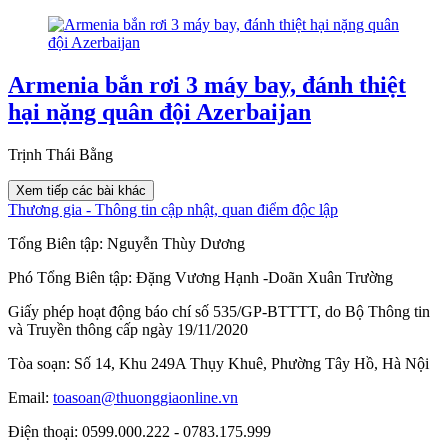
Armenia bắn rơi 3 máy bay, đánh thiệt
hại nặng quân đội Azerbaijan
Trịnh Thái Bằng
Xem tiếp các bài khác
Thương gia - Thông tin cập nhật, quan điểm độc lập
Tổng Biên tập:
Nguyễn Thùy Dương
Phó Tổng Biên tập:
Đặng Vương Hạnh
-
Doãn Xuân Trường
Giấy phép hoạt động báo chí số 535/GP-BTTTT, do Bộ Thông tin
và Truyền thông cấp ngày 19/11/2020
Tòa soạn: Số 14, Khu 249A Thụy Khuê, Phường Tây Hồ, Hà Nội
Email:
toasoan@thuonggiaonline.vn
Điện thoại: 0599.000.222 - 0783.175.999