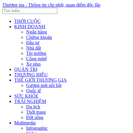
Thương gia - Thông tin cập nhật, quan điểm độc lập
THỜI CUỘC
KINH DOANH
Ngân hàng
Chứng khoán
Đầu tư
Nhà đất
Thị trường
Công nghệ
Xe plus
QUẢN TRỊ
THƯƠNG HIỆU
THẾ GIỚI THƯƠNG GIA
Gương mặt nổi bật
Quốc tế
SỨC KHỎE
TRẢI NGHIỆM
Du lịch
Thời trang
Đời sống
Multimedia
Infographic