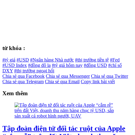
từ khóa :
#tỷ giá
#USD
#Ngân hàng Nhà nước
#thị trường tiền tệ
#Fed
#USD Index
#đồng đô la
#tỷ giá hôm nay
#đồng USD
#chỉ số
DXY
#thị trường ngoại hối
Chia sẻ qua Facebook
Chia sẻ qua Messenger
Chia sẻ qua Twitter
Chia sẻ qua Telegram
Chia sẻ qua Email
Copy link bài viết
Xem thêm
Tập đoàn điện tử đối tác ruột của Apple