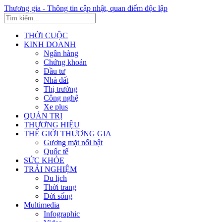
Thương gia - Thông tin cập nhật, quan điểm độc lập
THỜI CUỘC
KINH DOANH
Ngân hàng
Chứng khoán
Đầu tư
Nhà đất
Thị trường
Công nghệ
Xe plus
QUẢN TRỊ
THƯƠNG HIỆU
THẾ GIỚI THƯƠNG GIA
Gương mặt nổi bật
Quốc tế
SỨC KHỎE
TRẢI NGHIỆM
Du lịch
Thời trang
Đời sống
Multimedia
Infographic