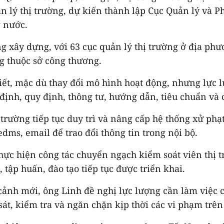
 lý thị trường, dự kiến thành lập Cục Quản lý và Ph
g nước.
 xây dựng, với 63 cục quản lý thị trường ở địa phư
ng thuộc sở công thương.
iết, mặc dù thay đổi mô hình hoạt động, nhưng lực 
ịnh, quy định, thông tư, hướng dẫn, tiêu chuẩn và c
 trường tiếp tục duy trì và nâng cấp hệ thống xử ph
dms, email để trao đổi thông tin trong nội bộ.
hực hiện công tác chuyển ngạch kiểm soát viên thị tr
tập huấn, đào tạo tiếp tục được triển khai.
 cảnh mới, ông Linh đề nghị lực lượng cần làm việc 
sát, kiểm tra và ngăn chặn kịp thời các vi phạm trê