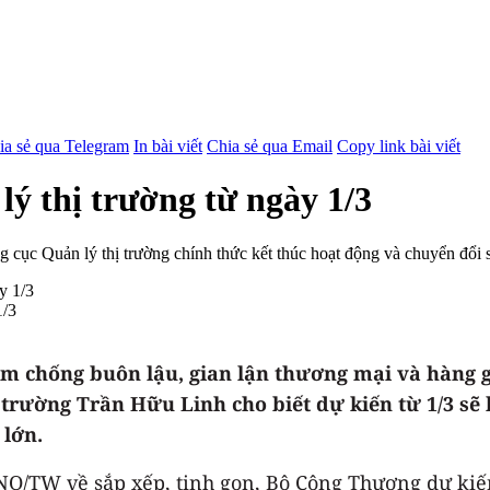
ia sẻ qua Telegram
In bài viết
Chia sẻ qua Email
Copy link bài viết
ý thị trường từ ngày 1/3
g cục Quản lý thị trường chính thức kết thúc hoạt động và chuyển đổ
1/3
iểm chống buôn lậu, gian lận thương mại và hàng 
 trường Trần Hữu Linh cho biết dự kiến từ 1/3 sẽ
 lớn.
NQ/TW về sắp xếp, tinh gọn, Bộ Công Thương dự kiế