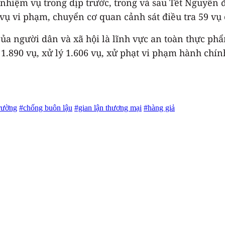
 nhiệm vụ trong dịp trước, trong và sau Tết Nguyên đ
 vụ vi phạm, chuyển cơ quan cảnh sát điều tra 59 vụ c
a người dân và xã hội là lĩnh vực an toàn thực phẩm
1.890 vụ, xử lý 1.606 vụ, xử phạt vi phạm hành chính
trường
#chống buôn lậu
#gian lận thương mại
#hàng giả