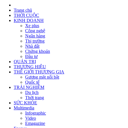
Trang chủ
THỜI CUỘC
KINH DOANH
Xe plus
Công nghệ
Ngân hàng
Thị trường
Nhà đất
Chứng khoán
Đầu tư
QUẢN TRỊ
THƯƠNG HIỆU
THẾ GIỚI THƯƠNG GIA
Gương mặt nổi bật
Quốc tế
TRẢI NGHIỆM
Du lịch
Thời trang
SỨC KHỎE
Multimedia
Infographic
Video
Emagazine