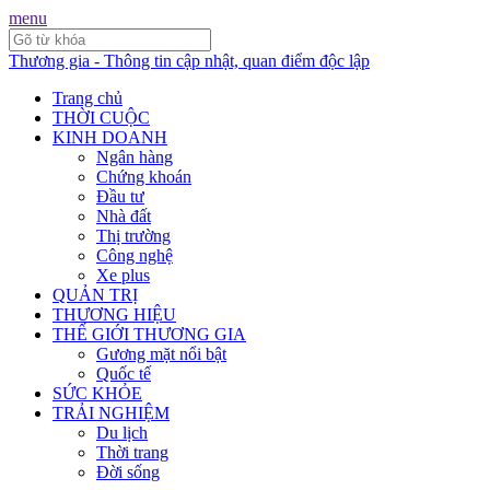
menu
Thương gia - Thông tin cập nhật, quan điểm độc lập
Trang chủ
THỜI CUỘC
KINH DOANH
Ngân hàng
Chứng khoán
Đầu tư
Nhà đất
Thị trường
Công nghệ
Xe plus
QUẢN TRỊ
THƯƠNG HIỆU
THẾ GIỚI THƯƠNG GIA
Gương mặt nổi bật
Quốc tế
SỨC KHỎE
TRẢI NGHIỆM
Du lịch
Thời trang
Đời sống