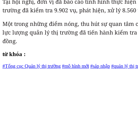
Tại hội nghị, đơn vị đã báo cáo tình hình thực hiện
trường đã kiểm tra 9.902 vụ, phát hiện, xử lý 8.560
Một trong những điểm nóng, thu hút sự quan tâm củ
lực lượng quản lý thị trường đã tiến hành kiểm tra 
đồng.
từ khóa :
#Tổng cục Quản lý thị trường
#mô hình mới
#sáp nhập
#quản lý thị 