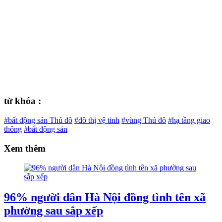
từ khóa :
#bất động sản Thủ đô
#đô thị vệ tinh
#vùng Thủ đô
#hạ tầng giao
thông
#bất động sản
Xem thêm
96% người dân Hà Nội đồng tình tên xã
phường sau sắp xếp