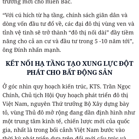
trưởng mới cho miền Bắc.
“Với cú hích từ hạ tầng, chính sách giãn dân và
dòng vốn đầu tư đổ về, các đại đô thị vùng ven và
tỉnh vệ tinh sẽ trở thành “đô thị nối dài” đầy tiềm
năng cho cả an cư và đầu tư trong 5 -10 năm tới”,
ông Đính nhấn mạnh.
KẾT NỐI HẠ TẦNG TẠO XUNG LỰC ĐỘT
PHÁT CHO BẤT ĐỘNG SẢN
Ở góc nhìn quy hoạch kiến trúc, KTS. Trần Ngọc
Chính, Chủ tịch Hội Quy hoạch phát triển đô thị
Việt Nam, nguyên Thứ trưởng Bộ Xây dựng bày
tỏ, vùng Thủ đô mở rộng đang dần định hình như
một trung tâm kinh tế, chiến lược mới của quốc
gia, nhất là trong bối cảnh Việt Nam bước vào
thời kỳ phát triển dựa trên đổi mới cấu trúc và