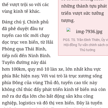
thế vượt trội so với các
những thành tựu phát
vùng kinh tế khác.
triển vượt sức tưởng
tượng.
Đáng chú ý, Chính phủ
đã phê duyệt đầu tư
tuyến cao tốc mới chạy
PGS. TS. Trần Đình Thiên, Ủy v
dọc trục ven biển, từ Hải
Hội đồng Tư vấn chính sách c
Phòng qua Thái Bình,
Thủ tướng
tiếp nối đến Ninh Bình.
Tuyến đường này dài
hơn 100km, quy mô 10 làn xe, lớn nhất khu vực
phía Bắc hiện nay. Với vai trò là trục xương sống
phía Đông của vùng Thủ đô, tuyến cao tốc này
không chỉ thúc đẩy phát triển kinh tế biển mà còn
mở ra dư địa lớn cho bất động sản khu công
nghiệp, logistics và đô thị ven biển. Đây là tuyến