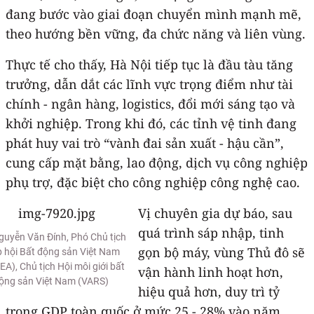
đang bước vào giai đoạn chuyển mình mạnh mẽ,
theo hướng bền vững, đa chức năng và liên vùng.
Thực tế cho thấy, Hà Nội tiếp tục là đầu tàu tăng
trưởng, dẫn dắt các lĩnh vực trọng điểm như tài
chính - ngân hàng, logistics, đổi mới sáng tạo và
khởi nghiệp. Trong khi đó, các tỉnh vệ tinh đang
phát huy vai trò “vành đai sản xuất - hậu cần”,
cung cấp mặt bằng, lao động, dịch vụ công nghiệp
phụ trợ, đặc biệt cho công nghiệp công nghệ cao.
Vị chuyên gia dự báo, sau
quá trình sáp nhập, tinh
guyễn Văn Đính, Phó Chủ tịch
gọn bộ máy, vùng Thủ đô sẽ
p hội Bất động sản Việt Nam
A), Chủ tịch Hội môi giới bất
vận hành linh hoạt hơn,
ộng sản Việt Nam (VARS)
hiệu quả hơn, duy trì tỷ
trọng GDP toàn quốc ở mức 25 - 28% vào năm