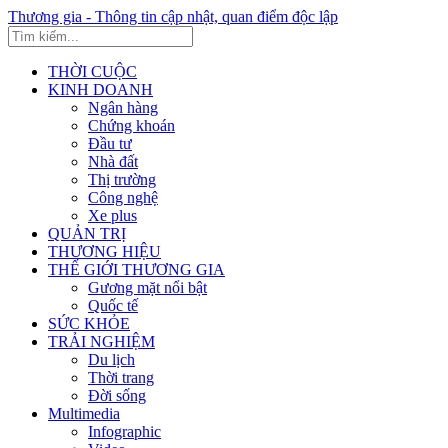
Thương gia - Thông tin cập nhật, quan điểm độc lập
THỜI CUỘC
KINH DOANH
Ngân hàng
Chứng khoán
Đầu tư
Nhà đất
Thị trường
Công nghệ
Xe plus
QUẢN TRỊ
THƯƠNG HIỆU
THẾ GIỚI THƯƠNG GIA
Gương mặt nổi bật
Quốc tế
SỨC KHỎE
TRẢI NGHIỆM
Du lịch
Thời trang
Đời sống
Multimedia
Infographic