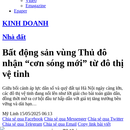
Video
Emagazine
Epaper
KINH DOANH
Nhà đất
Bất động sản vùng Thủ đô
nhận “cơn sóng mới” từ đô thị
vệ tinh
Giữa bối cảnh áp lực dân số và quỹ đất tại Hà Nội ngày càng lớn,
các đô thị vệ tinh đang nổi lên như lời giải cho bài toán giãn dân,
đồng thời mở ra cơ hội đầu tư hấp dẫn với giá trị tăng trưởng bền
vững và dài hạn…
Mỹ Linh
15/05/2025 06:13
Chia sẻ qua Facebook
Chia sẻ qua Messenger
Chia sẻ qua Twitter
Chia sẻ qua Telegram
Chia sẻ qua Email
Copy link bài viết