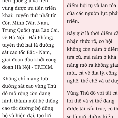
liên quốc gia và liên
điểm hội tụ và lan tỏa
vùng được ưu tiên triển
của các nguồn lực phá
khai: Tuyến thứ nhất từ
triển.
Côn Minh (Vân Nam,
Trung Quốc) qua Lào Cai,
Bây giờ là thời điểm c
về Hà Nội - Hải Phòng;
nhận thức rõ, cơ hội
tuyến thứ hai là đường
không còn nằm ở điể
sắt cao tốc Bắc - Nam,
tựa cũ, mà nằm ở khả
giai đoạn đầu khởi công
năng mở ra không gia
đoạn Hà Nội - TP.HCM.
mới, cả về địa lý, công
Không chỉ mạng lưới
nghệ, thể chế và tư du
đường sắt cao vùng Thủ
Vùng Thủ đô với tất cả
đô mở rộng còn đang
hình thành một hệ thống
lợi thế và vị thế đang
cao tốc đường bộ đồng
được tái cấu trúc, có t
bộ và hiện đại, tạo lợi
sẽ là nơi chứng kiến