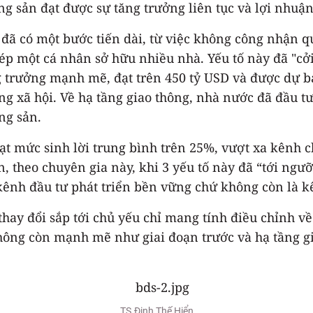
ng sản đạt được sự tăng trưởng liên tục và lợi nhuận 
ản đã có một bước tiến dài, từ việc không công nhận
cá nhân sở hữu nhiều nhà. Yếu tố này đã "cởi trói" hoàn toà
trưởng mạnh mẽ, đạt trên 450 tỷ USD và được dự bá
ển hạ tầng. Sự phát triển
, theo chuyên gia này, khi 3 yếu tố này đã “tới ngư
 kênh đầu tư phát triển bền vững chứ không còn là k
 thay đổi sắp tới chủ yếu chỉ mang tính điều chỉnh v
không còn mạnh mẽ như giai đoạn trước và hạ tầng g
TS.Đinh Thế Hiển