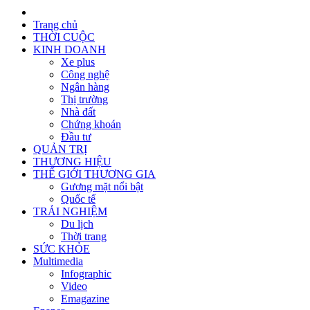
Trang chủ
THỜI CUỘC
KINH DOANH
Xe plus
Công nghệ
Ngân hàng
Thị trường
Nhà đất
Chứng khoán
Đầu tư
QUẢN TRỊ
THƯƠNG HIỆU
THẾ GIỚI THƯƠNG GIA
Gương mặt nổi bật
Quốc tế
TRẢI NGHIỆM
Du lịch
Thời trang
SỨC KHỎE
Multimedia
Infographic
Video
Emagazine