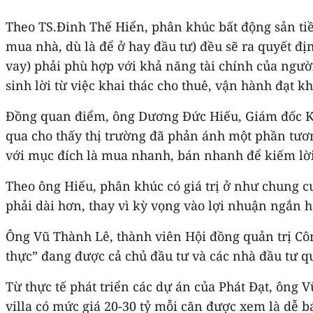
mua nhà, dù là để ở hay đầu tư) đều sẽ ra quyết đị
vay) phải phù hợp với khả năng tài chính của người mua.‏ Đối với khả năng khai thác, một bất động sản được xem là lựa chọn tốt nếu c
sinh lời từ việc khai thác cho thuê, vận hành đạt 
qua cho thấy thị trường đã phản ánh một phần tương
với mục đích là mua nhanh, bán nhanh để kiếm lời
Theo ông Hiếu, phân khúc có giá trị ở như chung cư 
phải dài hơn, thay vì kỳ vọng vào lợi nhuận ngắn h
Ông Vũ Thành Lê, thành viên Hội đồng quản trị Côn
thực” đang được cả chủ đầu tư và các nhà đầu tư 
Từ thực tế phát triển các dự án của Phát Đạt, ông 
villa có mức giá 20-30 tỷ mỗi căn được xem là dễ