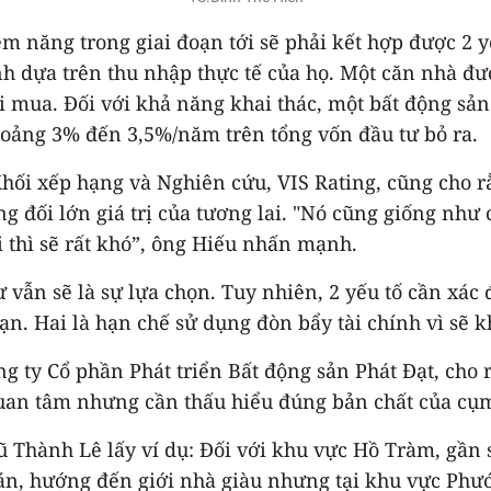
nh dựa trên thu nhập thực tế của họ. Một căn nhà đượ
ó thể tạo ra suất
khoảng 3% đến 3,5%/năm trên tổng vốn đầu tư bỏ ra.
 đối lớn giá trị của tương lai. "Nó cũng giống như 
 thì sẽ rất khó”, ông Hiếu nhấn mạnh.
vẫn sẽ là sự lựa chọn. Tuy nhiên, 2 yếu tố cần xác đ
ạn. Hai là hạn chế sử dụng đòn bẩy tài chính vì sẽ 
g ty Cổ phần Phát triển Bất động sản Phát Đạt, cho
quan tâm nhưng cần thấu hiểu đúng bản chất của cụm
Vũ Thành Lê lấy ví dụ: Đối với khu vực Hồ Tràm, gần
 bán, hướng đến giới nhà giàu nhưng tại khu vực P