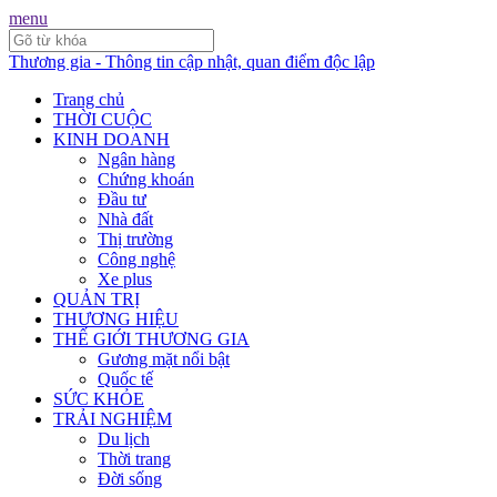
menu
Thương gia - Thông tin cập nhật, quan điểm độc lập
Trang chủ
THỜI CUỘC
KINH DOANH
Ngân hàng
Chứng khoán
Đầu tư
Nhà đất
Thị trường
Công nghệ
Xe plus
QUẢN TRỊ
THƯƠNG HIỆU
THẾ GIỚI THƯƠNG GIA
Gương mặt nổi bật
Quốc tế
SỨC KHỎE
TRẢI NGHIỆM
Du lịch
Thời trang
Đời sống