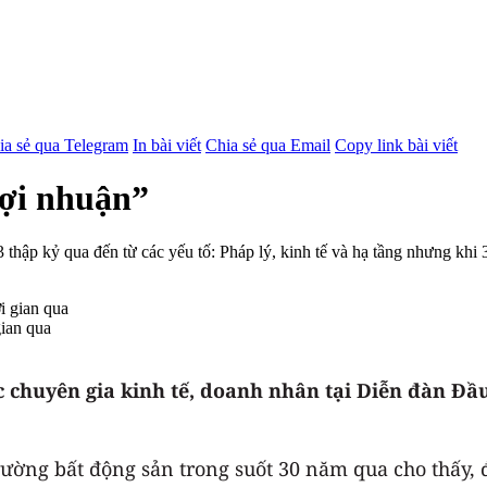
ia sẻ qua Telegram
In bài viết
Chia sẻ qua Email
Copy link bài viết
lợi nhuận”
 3 thập kỷ qua đến từ các yếu tố: Pháp lý, kinh tế và hạ tầng nhưng kh
gian qua
c chuyên gia kinh tế, doanh nhân tại Diễn đàn Đầ
rường bất động sản trong suốt 30 năm qua cho thấy, 