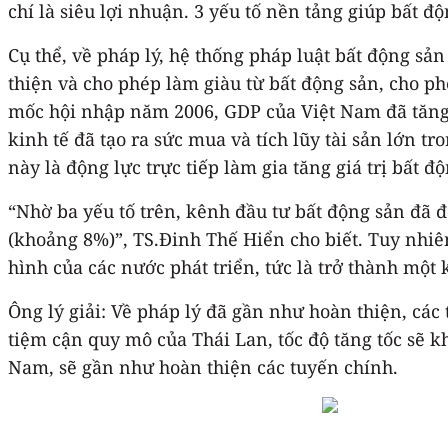
chí là siêu lợi nhuận. 3 yếu tố nền tảng giúp bất độ
Cụ thể, về pháp lý, hệ thống pháp luật bất động s
thiện và cho phép làm giàu từ bất động sản, cho phép một 
mốc hội nhập năm 2006, GDP của Việt Nam đã tăng 
kinh tế đã tạo ra sức mua và tích lũy tài sản lớn trong xã hội.‏ Về hạ tầng giao thông, nhà nước đã đầu tư rất mạnh mẽ để phát tri
“‏Nhờ ba yếu tố trên, kênh đầu tư bất động sản đã đạt mức sinh lời trung bình trên 25%, vượt xa kênh chứng khoán (khoảng 10%) và gửi ngân hàng
(khoảng 8%)”, TS.Đinh Thế Hiển cho biết. Tuy nhiên
hình của các nước phát triển, tức là trở thành một
Ông lý giải: Về pháp lý đã gần như hoàn thiện, các
tiệm cận quy mô của Thái Lan, tốc độ tăng tốc sẽ 
Nam, sẽ gần như hoàn thiện các tuyến chính.