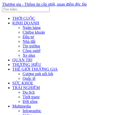
Thương gia - Thông tin cập nhật, quan điểm độc lập
THỜI CUỘC
KINH DOANH
Ngân hàng
Chứng khoán
Đầu tư
Nhà đất
Thị trường
Công nghệ
Xe plus
QUẢN TRỊ
THƯƠNG HIỆU
THẾ GIỚI THƯƠNG GIA
Gương mặt nổi bật
Quốc tế
SỨC KHỎE
TRẢI NGHIỆM
Du lịch
Thời trang
Đời sống
Multimedia
Infographic