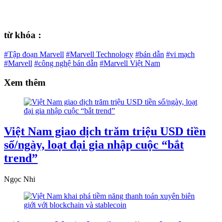
từ khóa :
#Tập đoạn Marvell
#Marvell Technology
#bán dẫn
#vi mạch
#Marvell
#công nghệ bán dẫn
#Marvell Việt Nam
Xem thêm
Việt Nam giao dịch trăm triệu USD tiền
số/ngày, loạt đại gia nhập cuộc “bắt
trend”
Ngọc Nhi