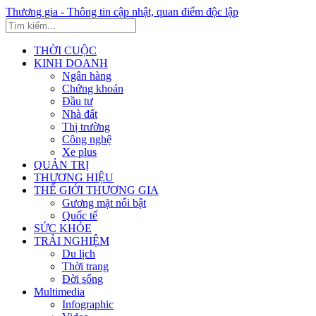
Thương gia - Thông tin cập nhật, quan điểm độc lập
THỜI CUỘC
KINH DOANH
Ngân hàng
Chứng khoán
Đầu tư
Nhà đất
Thị trường
Công nghệ
Xe plus
QUẢN TRỊ
THƯƠNG HIỆU
THẾ GIỚI THƯƠNG GIA
Gương mặt nổi bật
Quốc tế
SỨC KHỎE
TRẢI NGHIỆM
Du lịch
Thời trang
Đời sống
Multimedia
Infographic