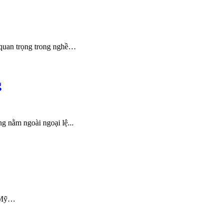
g quan trọng trong nghề…
g
 nằm ngoài ngoại lệ...
i Mỹ…