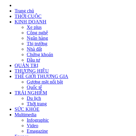
Trang chủ
THỜI CUỘC
KINH DOANH
Xe plus
Công nghệ
Ngân hàng
Thị trường
Nhà đất
Chứng khoán
Đầu tư
QUẢN TRỊ
THƯƠNG HIỆU
THẾ GIỚI THƯƠNG GIA
Gương mặt nổi bật
Quốc tế
TRẢI NGHIỆM
Du lịch
Thời trang
SỨC KHỎE
Multimedia
Infographic
Video
Emagazine