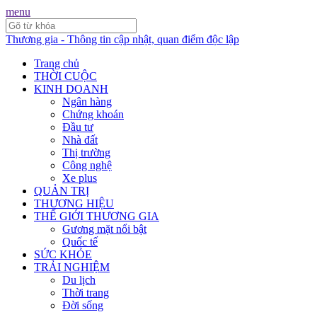
menu
Thương gia - Thông tin cập nhật, quan điểm độc lập
Trang chủ
THỜI CUỘC
KINH DOANH
Ngân hàng
Chứng khoán
Đầu tư
Nhà đất
Thị trường
Công nghệ
Xe plus
QUẢN TRỊ
THƯƠNG HIỆU
THẾ GIỚI THƯƠNG GIA
Gương mặt nổi bật
Quốc tế
SỨC KHỎE
TRẢI NGHIỆM
Du lịch
Thời trang
Đời sống