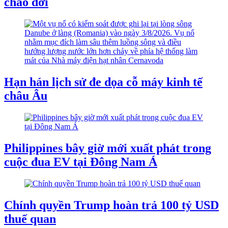
chào đời
Hạn hán lịch sử đe dọa cỗ máy kinh tế
châu Âu
Philippines bây giờ mới xuất phát trong
cuộc đua EV tại Đông Nam Á
Chính quyền Trump hoàn trả 100 tỷ USD
thuế quan