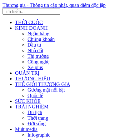
Thương gia - Thông tin cập nhật, quan điểm độc lập
THỜI CUỘC
KINH DOANH
Ngân hàng
Chứng khoán
Đầu tư
Nhà đất
Thị trường
Công nghệ
Xe plus
QUẢN TRỊ
THƯƠNG HIỆU
THẾ GIỚI THƯƠNG GIA
Gương mặt nổi bật
Quốc tế
SỨC KHỎE
TRẢI NGHIỆM
Du lịch
Thời trang
Đời sống
Multimedia
Infographic