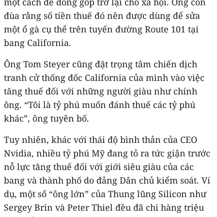
một cách để đóng góp trở lại cho xã hội. Ông còn
đùa rằng số tiền thuế đó nên được dùng để sửa
một ổ gà cụ thể trên tuyến đường Route 101 tại
bang California.
Ông Tom Steyer cũng đặt trọng tâm chiến dịch
tranh cử thống đốc California của mình vào việc
tăng thuế đối với những người giàu như chính
ông. “Tôi là tỷ phú muốn đánh thuế các tỷ phú
khác”, ông tuyên bố.
Tuy nhiên, khác với thái độ bình thản của CEO
Nvidia, nhiều tỷ phú Mỹ đang tỏ ra tức giận trước
nỗ lực tăng thuế đối với giới siêu giàu của các
bang và thành phố do đảng Dân chủ kiểm soát. Ví
dụ, một số “ông lớn” của Thung lũng Silicon như
Sergey Brin và Peter Thiel đều đã chi hàng triệu