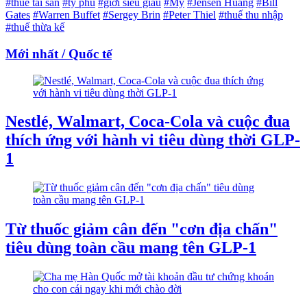
#thuế tài sản
#tỷ phú
#giới siêu giàu
#Mỹ
#Jensen Huang
#Bill
Gates
#Warren Buffet
#Sergey Brin
#Peter Thiel
#thuế thu nhập
#thuế thừa kế
Mới nhất / Quốc tế
Nestlé, Walmart, Coca-Cola và cuộc đua
thích ứng với hành vi tiêu dùng thời GLP-
1
Từ thuốc giảm cân đến "cơn địa chấn"
tiêu dùng toàn cầu mang tên GLP-1