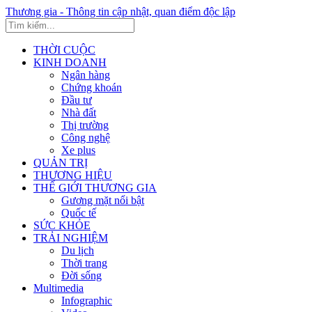
Thương gia - Thông tin cập nhật, quan điểm độc lập
THỜI CUỘC
KINH DOANH
Ngân hàng
Chứng khoán
Đầu tư
Nhà đất
Thị trường
Công nghệ
Xe plus
QUẢN TRỊ
THƯƠNG HIỆU
THẾ GIỚI THƯƠNG GIA
Gương mặt nổi bật
Quốc tế
SỨC KHỎE
TRẢI NGHIỆM
Du lịch
Thời trang
Đời sống
Multimedia
Infographic