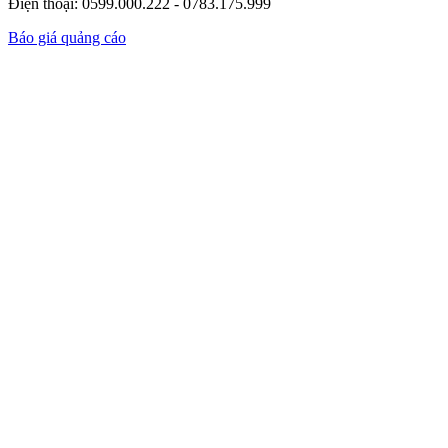
Điện thoại: 0599.000.222 - 0783.175.999
Báo giá quảng cáo