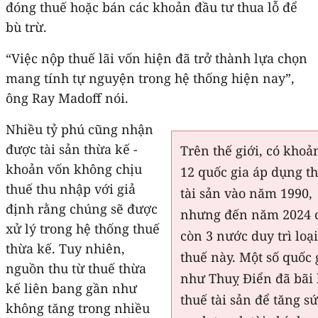
đóng thuế hoặc bán các khoản đầu tư thua lỗ để
bù trừ.
“Việc nộp thuế lãi vốn hiện đã trở thành lựa chọn
mang tính tự nguyện trong hệ thống hiện nay”,
ông Ray Madoff nói.
Nhiều tỷ phú cũng nhận
được tài sản thừa kế -
Trên thế giới, có khoả
khoản vốn không chịu
12 quốc gia áp dụng t
thuế thu nhập với giả
tài sản vào năm 1990,
định rằng chúng sẽ được
nhưng đến năm 2024 
xử lý trong hệ thống thuế
còn 3 nước duy trì loạ
thừa kế. Tuy nhiên,
thuế này. Một số quốc 
nguồn thu từ thuế thừa
như Thuỵ Điển đã bãi
kế liên bang gần như
thuế tài sản để tăng s
không tăng trong nhiều