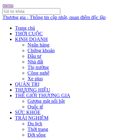
menu
Thương gia - Thông tin cập nhật, quan điểm độc lập
Trang chủ
THỜI CUỘC
KINH DOANH
Ngân hàng
Chứng khoán
Đầu tư
Nhà đất
Thị trường
Công nghệ
Xe plus
QUẢN TRỊ
THƯƠNG HIỆU
THẾ GIỚI THƯƠNG GIA
Gương mặt nổi bật
Quốc tế
SỨC KHỎE
TRẢI NGHIỆM
Du lịch
Thời trang
Đời sống