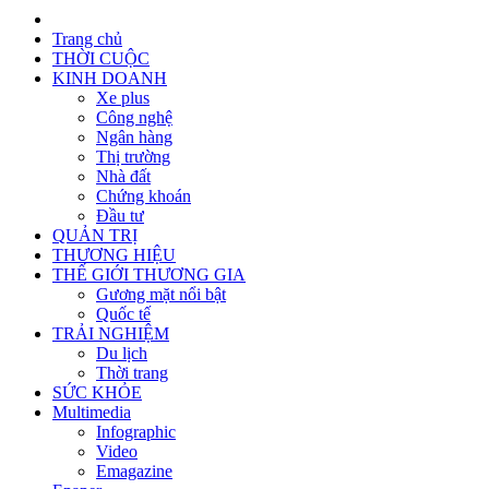
Trang chủ
THỜI CUỘC
KINH DOANH
Xe plus
Công nghệ
Ngân hàng
Thị trường
Nhà đất
Chứng khoán
Đầu tư
QUẢN TRỊ
THƯƠNG HIỆU
THẾ GIỚI THƯƠNG GIA
Gương mặt nổi bật
Quốc tế
TRẢI NGHIỆM
Du lịch
Thời trang
SỨC KHỎE
Multimedia
Infographic
Video
Emagazine