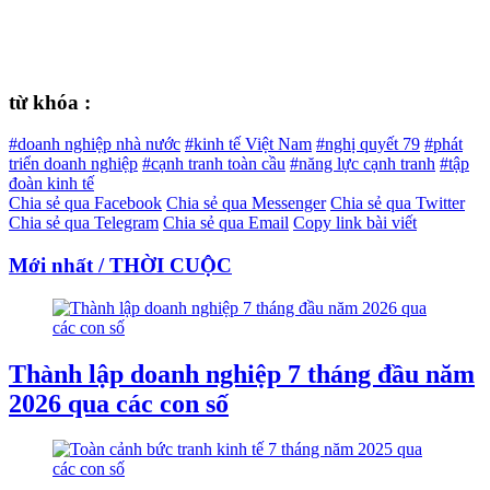
từ khóa :
#doanh nghiệp nhà nước
#kinh tế Việt Nam
#nghị quyết 79
#phát
triển doanh nghiệp
#cạnh tranh toàn cầu
#năng lực cạnh tranh
#tập
đoàn kinh tế
Chia sẻ qua Facebook
Chia sẻ qua Messenger
Chia sẻ qua Twitter
Chia sẻ qua Telegram
Chia sẻ qua Email
Copy link bài viết
Mới nhất / THỜI CUỘC
Thành lập doanh nghiệp 7 tháng đầu năm
2026 qua các con số