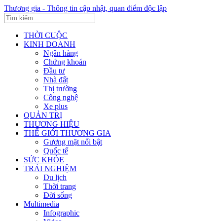
Thương gia - Thông tin cập nhật, quan điểm độc lập
THỜI CUỘC
KINH DOANH
Ngân hàng
Chứng khoán
Đầu tư
Nhà đất
Thị trường
Công nghệ
Xe plus
QUẢN TRỊ
THƯƠNG HIỆU
THẾ GIỚI THƯƠNG GIA
Gương mặt nổi bật
Quốc tế
SỨC KHỎE
TRẢI NGHIỆM
Du lịch
Thời trang
Đời sống
Multimedia
Infographic