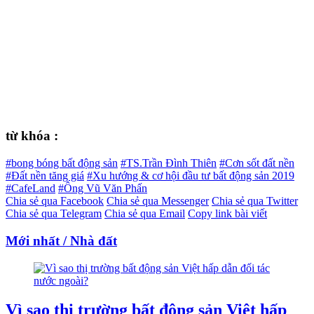
từ khóa :
#bong bóng bất động sản
#TS.Trần Đình Thiên
#Cơn sốt đất nền
#Đất nền tăng giá
#Xu hướng & cơ hội đầu tư bất động sản 2019
#CafeLand
#Ông Vũ Văn Phấn
Chia sẻ qua Facebook
Chia sẻ qua Messenger
Chia sẻ qua Twitter
Chia sẻ qua Telegram
Chia sẻ qua Email
Copy link bài viết
Mới nhất / Nhà đất
Vì sao thị trường bất động sản Việt hấp