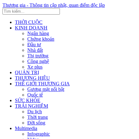
Thương gia - Thông tin cập nhật, quan điểm độc lập
THỜI CUỘC
KINH DOANH
Ngân hàng
Chứng khoán
Đầu tư
Nhà đất
Thị trường
Công nghệ
Xe plus
QUẢN TRỊ
THƯƠNG HIỆU
THẾ GIỚI THƯƠNG GIA
Gương mặt nổi bật
Quốc tế
SỨC KHỎE
TRẢI NGHIỆM
Du lịch
Thời trang
Đời sống
Multimedia
Infographic