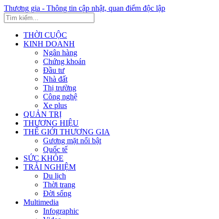
Thương gia - Thông tin cập nhật, quan điểm độc lập
THỜI CUỘC
KINH DOANH
Ngân hàng
Chứng khoán
Đầu tư
Nhà đất
Thị trường
Công nghệ
Xe plus
QUẢN TRỊ
THƯƠNG HIỆU
THẾ GIỚI THƯƠNG GIA
Gương mặt nổi bật
Quốc tế
SỨC KHỎE
TRẢI NGHIỆM
Du lịch
Thời trang
Đời sống
Multimedia
Infographic