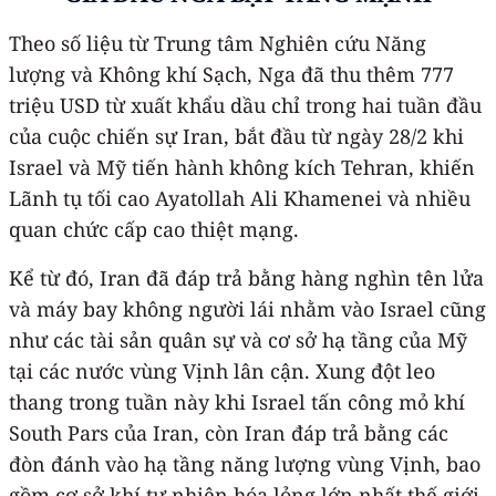
Theo số liệu từ Trung tâm Nghiên cứu Năng
lượng và Không khí Sạch, Nga đã thu thêm 777
triệu USD từ xuất khẩu dầu chỉ trong hai tuần đầu
của cuộc chiến sự Iran, bắt đầu từ ngày 28/2 khi
Israel và Mỹ tiến hành không kích Tehran, khiến
Lãnh tụ tối cao Ayatollah Ali Khamenei và nhiều
quan chức cấp cao thiệt mạng.
Kể từ đó, Iran đã đáp trả bằng hàng nghìn tên lửa
và máy bay không người lái nhằm vào Israel cũng
như các tài sản quân sự và cơ sở hạ tầng của Mỹ
tại các nước vùng Vịnh lân cận. Xung đột leo
thang trong tuần này khi Israel tấn công mỏ khí
South Pars của Iran, còn Iran đáp trả bằng các
đòn đánh vào hạ tầng năng lượng vùng Vịnh, bao
gồm cơ sở khí tự nhiên hóa lỏng lớn nhất thế giới