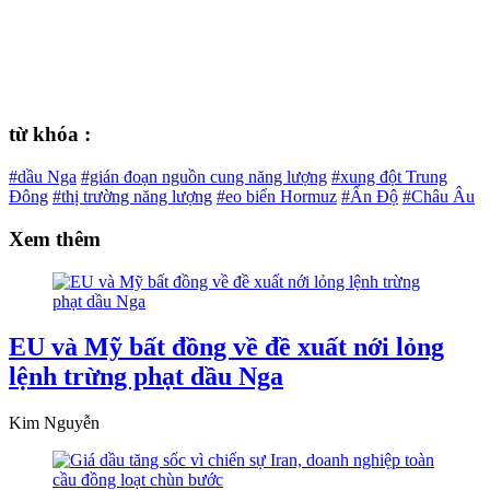
từ khóa :
#dầu Nga
#gián đoạn nguồn cung năng lượng
#xung đột Trung
Đông
#thị trường năng lượng
#eo biển Hormuz
#Ấn Độ
#Châu Âu
Xem thêm
EU và Mỹ bất đồng về đề xuất nới lỏng
lệnh trừng phạt dầu Nga
Kim Nguyễn