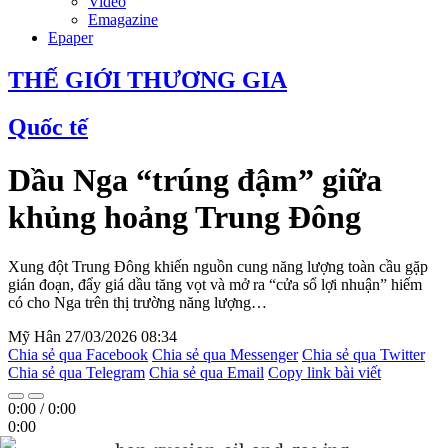
Video
Emagazine
Epaper
THẾ GIỚI THƯƠNG GIA
Quốc tế
Dầu Nga “trúng đậm” giữa
khủng hoảng Trung Đông
Xung đột Trung Đông khiến nguồn cung năng lượng toàn cầu gặp
gián đoạn, đẩy giá dầu tăng vọt và mở ra “cửa sổ lợi nhuận” hiếm
có cho Nga trên thị trường năng lượng…
Mỹ Hân
27/03/2026 08:34
Chia sẻ qua Facebook
Chia sẻ qua Messenger
Chia sẻ qua Twitter
Chia sẻ qua Telegram
Chia sẻ qua Email
Copy link bài viết
0:00
/
0:00
0:00