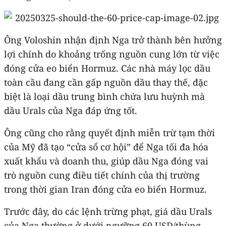
Ông Voloshin nhận định Nga trở thành bên hưởng
lợi chính do khoảng trống nguồn cung lớn từ việc
đóng cửa eo biển Hormuz. Các nhà máy lọc dầu
toàn cầu đang cần gấp nguồn dầu thay thế, đặc
biệt là loại dầu trung bình chứa lưu huỳnh mà
dầu Urals của Nga đáp ứng tốt.
Ông cũng cho rằng quyết định miễn trừ tạm thời
của Mỹ đã tạo “cửa sổ cơ hội” để Nga tối đa hóa
xuất khẩu và doanh thu, giúp dầu Nga đóng vai
trò nguồn cung điều tiết chính của thị trường
trong thời gian Iran đóng cửa eo biển Hormuz.
Trước đây, do các lệnh trừng phạt, giá dầu Urals
của Nga thường ở dưới ngưỡng 60 USD/thùng,