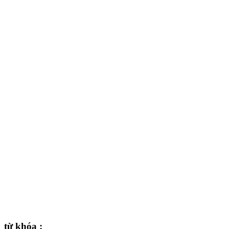
từ khóa :