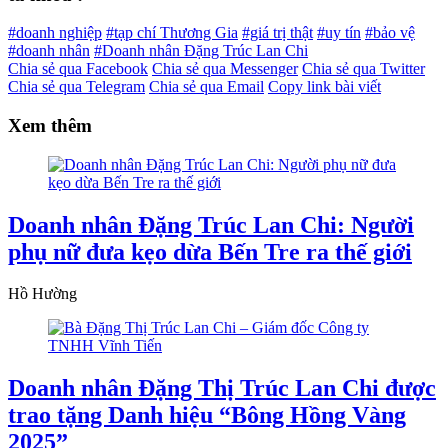
#doanh nghiệp
#tạp chí Thương Gia
#giá trị thật
#uy tín
#bảo vệ
#doanh nhân
#Doanh nhân Đặng Trúc Lan Chi
Chia sẻ qua Facebook
Chia sẻ qua Messenger
Chia sẻ qua Twitter
Chia sẻ qua Telegram
Chia sẻ qua Email
Copy link bài viết
Xem thêm
Doanh nhân Đặng Trúc Lan Chi: Người
phụ nữ đưa kẹo dừa Bến Tre ra thế giới
Hồ Hường
Doanh nhân Đặng Thị Trúc Lan Chi được
trao tặng Danh hiệu “Bông Hồng Vàng
2025”