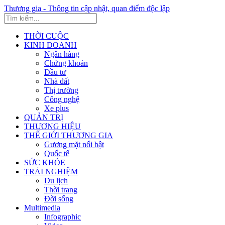
Thương gia - Thông tin cập nhật, quan điểm độc lập
THỜI CUỘC
KINH DOANH
Ngân hàng
Chứng khoán
Đầu tư
Nhà đất
Thị trường
Công nghệ
Xe plus
QUẢN TRỊ
THƯƠNG HIỆU
THẾ GIỚI THƯƠNG GIA
Gương mặt nổi bật
Quốc tế
SỨC KHỎE
TRẢI NGHIỆM
Du lịch
Thời trang
Đời sống
Multimedia
Infographic