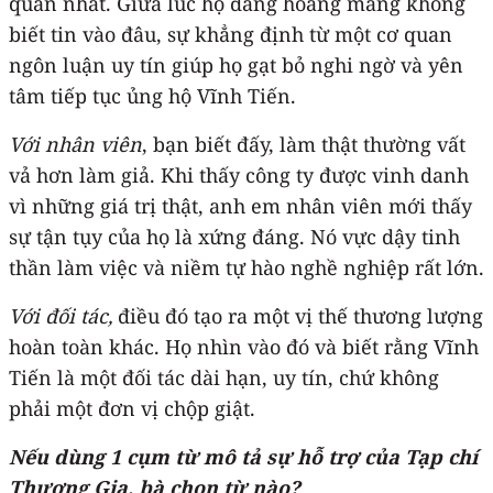
quan nhất. Giữa lúc họ đang hoang mang không
biết tin vào đâu, sự khẳng định từ một cơ quan
ngôn luận uy tín giúp họ gạt bỏ nghi ngờ và yên
tâm tiếp tục ủng hộ Vĩnh Tiến.
Với nhân viên
, bạn biết đấy, làm thật thường vất
vả hơn làm giả. Khi thấy công ty được vinh danh
vì những giá trị thật, anh em nhân viên mới thấy
sự tận tụy của họ là xứng đáng. Nó vực dậy tinh
thần làm việc và niềm tự hào nghề nghiệp rất lớn.
Với đối tác,
điều đó tạo ra một vị thế thương lượng
hoàn toàn khác. Họ nhìn vào đó và biết rằng Vĩnh
Tiến là một đối tác dài hạn, uy tín, chứ không
phải một đơn vị chộp giật.
Nếu dùng 1 cụm từ mô tả sự hỗ trợ của Tạp chí
Thương Gia, bà chọn từ nào?