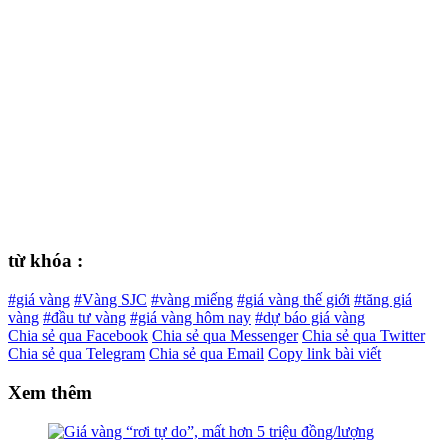
từ khóa :
#giá vàng
#Vàng SJC
#vàng miếng
#giá vàng thế giới
#tăng giá
vàng
#đầu tư vàng
#giá vàng hôm nay
#dự báo giá vàng
Chia sẻ qua Facebook
Chia sẻ qua Messenger
Chia sẻ qua Twitter
Chia sẻ qua Telegram
Chia sẻ qua Email
Copy link bài viết
Xem thêm