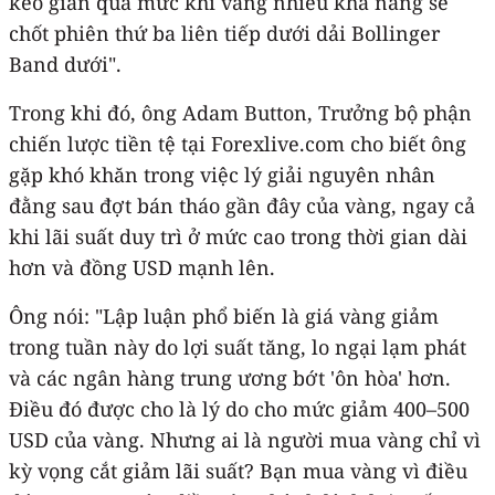
kéo giãn quá mức khi vàng nhiều khả năng sẽ
chốt phiên thứ ba liên tiếp dưới dải Bollinger
Band dưới".
Trong khi đó, ông Adam Button, Trưởng bộ phận
chiến lược tiền tệ tại Forexlive.com cho biết ông
gặp khó khăn trong việc lý giải nguyên nhân
đằng sau đợt bán tháo gần đây của vàng, ngay cả
khi lãi suất duy trì ở mức cao trong thời gian dài
hơn và đồng USD mạnh lên.
Ông nói: "Lập luận phổ biến là giá vàng giảm
trong tuần này do lợi suất tăng, lo ngại lạm phát
và các ngân hàng trung ương bớt 'ôn hòa' hơn.
Điều đó được cho là lý do cho mức giảm 400–500
USD của vàng. Nhưng ai là người mua vàng chỉ vì
kỳ vọng cắt giảm lãi suất? Bạn mua vàng vì điều