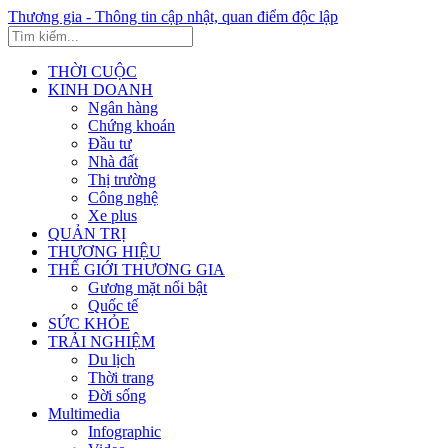
Thương gia - Thông tin cập nhật, quan điểm độc lập
THỜI CUỘC
KINH DOANH
Ngân hàng
Chứng khoán
Đầu tư
Nhà đất
Thị trường
Công nghệ
Xe plus
QUẢN TRỊ
THƯƠNG HIỆU
THẾ GIỚI THƯƠNG GIA
Gương mặt nổi bật
Quốc tế
SỨC KHỎE
TRẢI NGHIỆM
Du lịch
Thời trang
Đời sống
Multimedia
Infographic