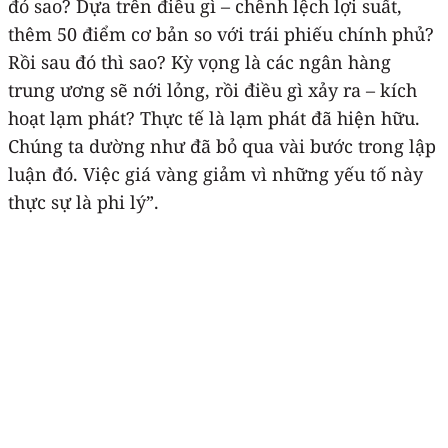
đó sao? Dựa trên điều gì – chênh lệch lợi suất,
thêm 50 điểm cơ bản so với trái phiếu chính phủ?
Rồi sau đó thì sao? Kỳ vọng là các ngân hàng
trung ương sẽ nới lỏng, rồi điều gì xảy ra – kích
hoạt lạm phát? Thực tế là lạm phát đã hiện hữu.
Chúng ta dường như đã bỏ qua vài bước trong lập
luận đó. Việc giá vàng giảm vì những yếu tố này
thực sự là phi lý”.