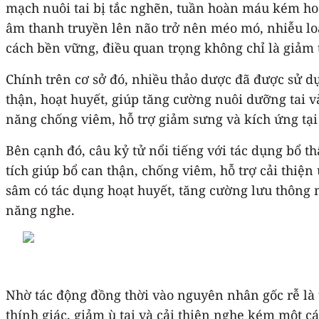
mạch nuôi tai bị tắc nghẽn, tuần hoàn máu kém hoặ
âm thanh truyền lên não trở nên méo mó, nhiễu loạn
cách bền vững, điều quan trọng không chỉ là giảm 
Chính trên cơ sở đó, nhiều thảo dược đã được sử dụ
thận, hoạt huyết, giúp tăng cường nuôi dưỡng tai v
năng chống viêm, hỗ trợ giảm sưng và kích ứng tại 
Bên cạnh đó, câu kỷ tử nổi tiếng với tác dụng bổ th
tích giúp bổ can thận, chống viêm, hỗ trợ cải thiệ
sâm có tác dụng hoạt huyết, tăng cường lưu thông m
năng nghe.
Nhờ tác động đồng thời vào nguyên nhân gốc rễ là 
thính giác, giảm ù tai và cải thiện nghe kém một c