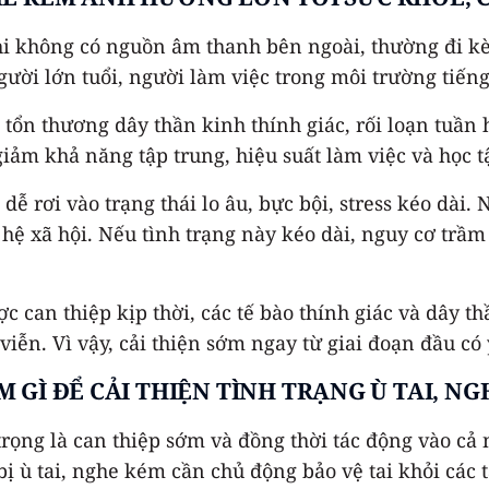
khi không có nguồn âm thanh bên ngoài, thường đi k
à người lớn tuổi, người làm việc trong môi trường ti
ủa tổn thương dây thần kinh thính giác, rối loạn tuần
iảm khả năng tập trung, hiệu suất làm việc và học tậ
dễ rơi vào trạng thái lo âu, bực bội, stress kéo dài
 hệ xã hội. Nếu tình trạng này kéo dài, nguy cơ trầ
 can thiệp kịp thời, các tế bào thính giác và dây th
iễn. Vì vậy, cải thiện sớm ngay từ giai đoạn đầu có 
 GÌ ĐỂ CẢI THIỆN TÌNH TRẠNG Ù TAI, N
 trọng là can thiệp sớm và đồng thời tác động vào cả
 bị ù tai, nghe kém cần chủ động bảo vệ tai khỏi các 