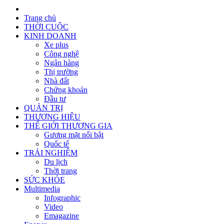
Trang chủ
THỜI CUỘC
KINH DOANH
Xe plus
Công nghệ
Ngân hàng
Thị trường
Nhà đất
Chứng khoán
Đầu tư
QUẢN TRỊ
THƯƠNG HIỆU
THẾ GIỚI THƯƠNG GIA
Gương mặt nổi bật
Quốc tế
TRẢI NGHIỆM
Du lịch
Thời trang
SỨC KHỎE
Multimedia
Infographic
Video
Emagazine