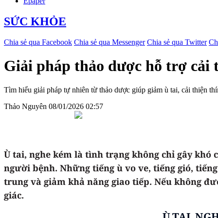
Epaper
SỨC KHỎE
Chia sẻ qua Facebook
Chia sẻ qua Messenger
Chia sẻ qua Twitter
Ch
Giải pháp thảo dược hỗ trợ cải 
Tìm hiểu giải pháp tự nhiên từ thảo dược giúp giảm ù tai, cải thiện th
Thảo Nguyên
08/01/2026 02:57
Ù tai, nghe kém là tình trạng không chỉ gây khó
người bệnh. Những tiếng ù vo ve, tiếng gió, tiến
trung và giảm khả năng giao tiếp. Nếu không được
giác.
Ù TAI, N