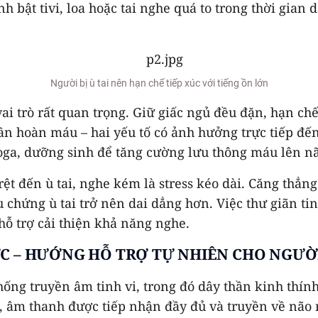
 bật tivi, loa hoặc tai nghe quá to trong thời gian d
Người bị ù tai nên hạn chế tiếp xúc với tiếng ồn lớn
ai trò rất quan trọng. Giữ giấc ngủ đều đặn, hạn ch
uần hoàn máu – hai yếu tố có ảnh hưởng trực tiếp đế
ga, dưỡng sinh để tăng cường lưu thông máu lên não
 rệt đến ù tai, nghe kém là stress kéo dài. Căng th
ệu chứng ù tai trở nên dai dẳng hơn. Việc thư giãn ti
hỗ trợ cải thiện khả năng nghe.
 – HƯỚNG HỖ TRỢ TỰ NHIÊN CHO NGƯỜI 
ống truyền âm tinh vi, trong đó dây thần kinh thính
, âm thanh được tiếp nhận đầy đủ và truyền về não m