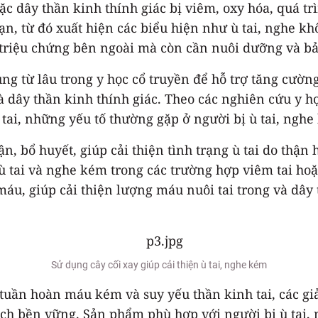
c dây thần kinh thính giác bị viêm, oxy hóa, quá tr
, từ đó xuất hiện các biểu hiện như ù tai, nghe khô
triệu chứng bên ngoài mà còn cần nuôi dưỡng và bảo
ng từ lâu trong y học cổ truyền để hỗ trợ tăng cường
à dây thần kinh thính giác. Theo các nghiên cứu y họ
tai, những yếu tố thường gặp ở người bị ù tai, nghe
ận, bổ huyết, giúp cải thiện tình trạng ù tai do thậ
n ù tai và nghe kém trong các trường hợp viêm tai ho
áu, giúp cải thiện lượng máu nuôi tai trong và dây 
Sử dụng cây cối xay giúp cải thiện ù tai, nghe kém
tuần hoàn máu kém và suy yếu thần kinh tai, các gi
ách bền vững. Sản phẩm phù hợp với người bị ù tai, 