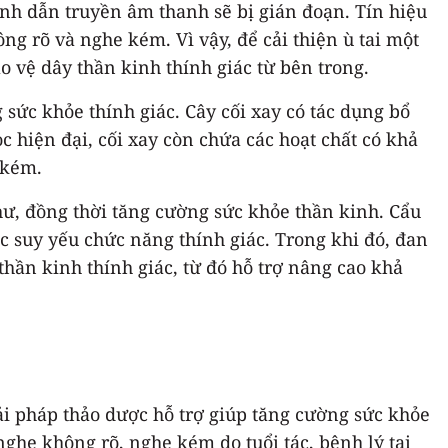
ình dẫn truyền âm thanh sẽ bị gián đoạn. Tín hiệu
ng rõ và nghe kém. Vì vậy, để cải thiện ù tai một
 vệ dây thần kinh thính giác từ bên trong.
 sức khỏe thính giác. Cây cối xay có tác dụng bổ
c hiện đại, cối xay còn chứa các hoạt chất có khả
 kém.
n hư, đồng thời tăng cường sức khỏe thần kinh. Cẩu
ặc suy yếu chức năng thính giác. Trong khi đó, đan
thần kinh thính giác, từ đó hỗ trợ nâng cao khả
ải pháp thảo dược hỗ trợ giúp tăng cường sức khỏe
nghe không rõ, nghe kém do tuổi tác, bệnh lý tai