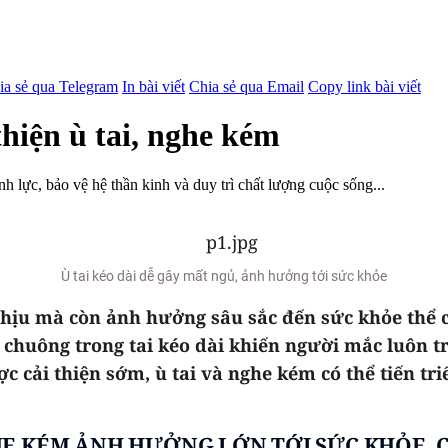
ia sẻ qua Telegram
In bài viết
Chia sẻ qua Email
Copy link bài viết
thiện ù tai, nghe kém
ính lực, bảo vệ hệ thần kinh và duy trì chất lượng cuộc sống...
Ù tai kéo dài dễ gây mất ngủ, ảnh hưởng tới sức khỏe
 chịu mà còn ảnh hưởng sâu sắc đến sức khỏe thể c
g chuông trong tai kéo dài khiến người mắc luôn t
 cải thiện sớm, ù tai và nghe kém có thể tiến tri
GHE KÉM ẢNH HƯỞNG LỚN TỚI SỨC KHỎE, 