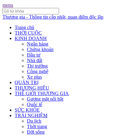
menu
Thương gia - Thông tin cập nhật, quan điểm độc lập
Trang chủ
THỜI CUỘC
KINH DOANH
Ngân hàng
Chứng khoán
Đầu tư
Nhà đất
Thị trường
Công nghệ
Xe plus
QUẢN TRỊ
THƯƠNG HIỆU
THẾ GIỚI THƯƠNG GIA
Gương mặt nổi bật
Quốc tế
SỨC KHỎE
TRẢI NGHIỆM
Du lịch
Thời trang
Đời sống