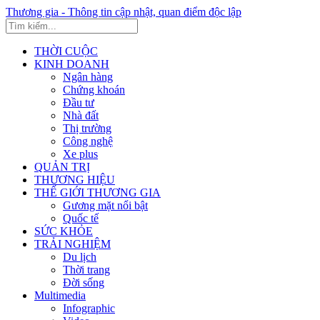
Thương gia - Thông tin cập nhật, quan điểm độc lập
THỜI CUỘC
KINH DOANH
Ngân hàng
Chứng khoán
Đầu tư
Nhà đất
Thị trường
Công nghệ
Xe plus
QUẢN TRỊ
THƯƠNG HIỆU
THẾ GIỚI THƯƠNG GIA
Gương mặt nổi bật
Quốc tế
SỨC KHỎE
TRẢI NGHIỆM
Du lịch
Thời trang
Đời sống
Multimedia
Infographic