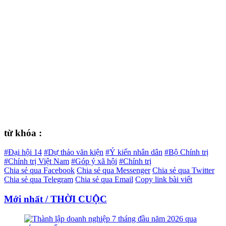
từ khóa :
#Đại hội 14
#Dự thảo văn kiện
#Ý kiến nhân dân
#Bộ Chính trị
#Chính trị Việt Nam
#Góp ý xã hội
#Chính trị
Chia sẻ qua Facebook
Chia sẻ qua Messenger
Chia sẻ qua Twitter
Chia sẻ qua Telegram
Chia sẻ qua Email
Copy link bài viết
Mới nhất / THỜI CUỘC