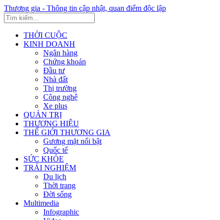
Thương gia - Thông tin cập nhật, quan điểm độc lập
THỜI CUỘC
KINH DOANH
Ngân hàng
Chứng khoán
Đầu tư
Nhà đất
Thị trường
Công nghệ
Xe plus
QUẢN TRỊ
THƯƠNG HIỆU
THẾ GIỚI THƯƠNG GIA
Gương mặt nổi bật
Quốc tế
SỨC KHỎE
TRẢI NGHIỆM
Du lịch
Thời trang
Đời sống
Multimedia
Infographic