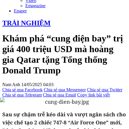
Video
Emagazine
Epaper
TRẢI NGHIỆM
Khám phá “cung điện bay” trị
giá 400 triệu USD mà hoàng
gia Qatar tặng Tổng thống
Donald Trump
Nam Anh
14/05/2025 04:03
Chia sẻ qua Facebook
Chia sẻ qua Messenger
Chia sẻ qua Twitter
Chia sẻ qua Telegram
Chia sẻ qua Email
Copy link bài viết
Sau sự chậm trễ kéo dài và vượt ngân sách cho
việc chế tạo 2 chiếc 747-8 “Air Force One” mới,