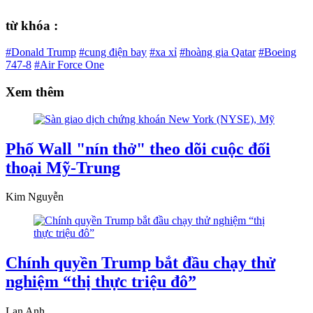
từ khóa :
#Donald Trump
#cung điện bay
#xa xỉ
#hoàng gia Qatar
#Boeing
747-8
#Air Force One
Xem thêm
Phố Wall "nín thở" theo dõi cuộc đối
thoại Mỹ-Trung
Kim Nguyễn
Chính quyền Trump bắt đầu chạy thử
nghiệm “thị thực triệu đô”
Lan Anh