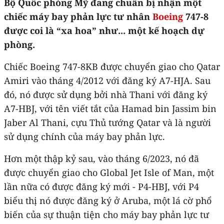
Bộ Quốc phòng Mỹ đang chuẩn bị nhận một
chiếc máy bay phản lực tư nhân
Boeing
747-8
được coi là “xa hoa” như... một kế hoạch dự
phòng.
Chiếc Boeing 747-8KB được chuyển giao cho Qatar
Amiri vào tháng 4/2012 với đăng ký A7-HJA. Sau
đó, nó được sử dụng bởi nhà Thani với đăng ký
A7-HBJ, với tên viết tắt của Hamad bin Jassim bin
Jaber Al Thani, cựu Thủ tướng Qatar và là người
sử dụng chính của máy bay phản lực.
Hơn một thập kỷ sau, vào tháng 6/2023, nó đã
được chuyển giao cho Global Jet Isle of Man, một
lần nữa có được đăng ký mới - P4-HBJ, với P4
biểu thị nó được đăng ký ở Aruba, một lá cờ phổ
biến của sự thuận tiện cho máy bay phản lực tư