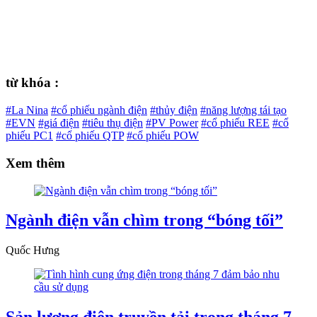
từ khóa :
#La Nina
#cổ phiếu ngành điện
#thủy điện
#năng lượng tái tạo
#EVN
#giá điện
#tiêu thụ điện
#PV Power
#cổ phiếu REE
#cổ
phiếu PC1
#cổ phiếu QTP
#cổ phiếu POW
Xem thêm
Ngành điện vẫn chìm trong “bóng tối”
Quốc Hưng