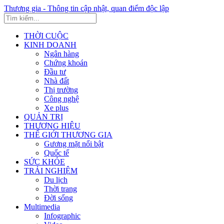
Thương gia - Thông tin cập nhật, quan điểm độc lập
THỜI CUỘC
KINH DOANH
Ngân hàng
Chứng khoán
Đầu tư
Nhà đất
Thị trường
Công nghệ
Xe plus
QUẢN TRỊ
THƯƠNG HIỆU
THẾ GIỚI THƯƠNG GIA
Gương mặt nổi bật
Quốc tế
SỨC KHỎE
TRẢI NGHIỆM
Du lịch
Thời trang
Đời sống
Multimedia
Infographic