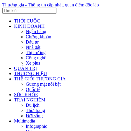
Thương gia - Thông tin cập nhật, quan điểm độc lập
THỜI CUỘC
KINH DOANH
Ngân hàng
Chứng khoán
Đầu tư
Nhà đất
Thị trường
Công nghệ
Xe plus
QUẢN TRỊ
THƯƠNG HIỆU
THẾ GIỚI THƯƠNG GIA
Gương mặt nổi bật
Quốc tế
SỨC KHỎE
TRẢI NGHIỆM
Du lịch
Thời trang
Đời sống
Multimedia
Infographic