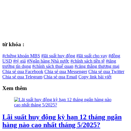
từ khóa :
#chứng khoán MBS
#lãi suất huy động
#lãi suất cho vay
#đồng
USD
#tỷ giá
#Ngân hàng Nhà nước
#chính sách tiền tệ
#tăng
trưởng tín dụng
#chính sách thuế quan
#căng thẳng thương mại
Chia sẻ qua Facebook
Chia sẻ qua Messenger
Chia sẻ qua Twitter
Chia sẻ qua Telegram
Chia sẻ qua Email
Copy link bài viết
Xem thêm
Lãi suất huy động kỳ hạn 12 tháng ngân
hàng nào cao nhất tháng 5/2025?