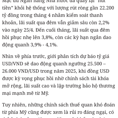
Mặc dù Ngân hàng Nhà nước đã quay lại “hút
tiền” khỏi hệ thống với lượng rút ròng gần 22.200
tỷ đồng trong tháng 4 nhằm kiểm soát thanh
khoản, lãi suất qua đêm vẫn giảm sâu còn 2,2%
vào ngày 25/4. Đến cuối tháng, lãi suất qua đêm
hồi phục nhẹ lên 3,8%, còn các kỳ hạn ngắn dao
động quanh 3,9% - 4,1%.
Nhìn về phía trước, giới phân tích dự báo tỷ giá
USD/VND sẽ dao động quanh ngưỡng 25.500 –
26.000 VND/USD trong năm 2025, khi đồng USD
được kỳ vọng phục hồi nhờ chính sách tài khóa
mở rộng, lãi suất cao và lập trường bảo hộ thương
mại mạnh mẽ từ Mỹ.
Tuy nhiên, những chính sách thuế quan khó đoán
từ phía Mỹ cũng được xem là rủi ro đáng ngại, có