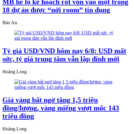
MB hé lộ kế hoạch rót vốn vào một trong
18 dự án được “nới room” tín dụng
Bảo An
Tỷ giá USD/VND hôm nay 6/8: USD mất
sức, tỷ giá trung tâm vẫn lập đỉnh mới
Hoàng Long
Giá vàng bất ngờ tăng 1,5 triệu
đồng/lượng, vàng miếng vượt mốc 143
triệu đồng
Hoàng Long