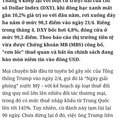
Tháng 4 khép lại với một cú trượt dài của chỉ
số Dollar Index (DXY), khi đồng bạc xanh mất
gần 10,2% giá trị so với đầu năm, rơi xuống đáy
ba năm ở mức 98,3 điểm vào ngày 21/4. Riêng
trong tháng 4, DXY bốc hơi 4,8%, đóng cửa ở
mức 99,2 điểm. Theo báo cáo thị trường tiền tệ
vừa được Chứng khoán MB (MBS) công bố,
"cơn lốc" thuế quan và bất ổn chính sách đang
bào mòn niềm tin vào đồng USD.
Mọi chuyện bắt đầu từ tuyên bố gây sốc của Tổng
thống Trump vào ngày 2/4, gọi đó là “Ngày giải
phóng” nước Mỹ – với kế hoạch áp loạt thuế đối
ứng quy mô lớn lên nhiều đối tác thương mại,
trong đó có mức thuế nhập khẩu từ Trung Quốc
lên tới 145%. Tuy nhiên, cú đánh này tạm lùi lại
90 ngày. Chưa dừng lại ở đó, việc ông Trump liên