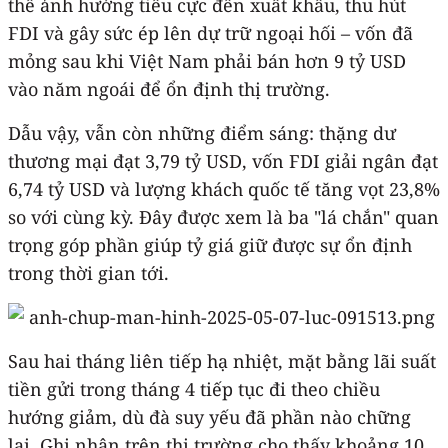
thể ảnh hưởng tiêu cực đến xuất khẩu, thu hút
FDI và gây sức ép lên dự trữ ngoại hối – vốn đã
mỏng sau khi Việt Nam phải bán hơn 9 tỷ USD
vào năm ngoái để ổn định thị trường.
Dẫu vậy, vẫn còn những điểm sáng: thặng dư
thương mại đạt 3,79 tỷ USD, vốn FDI giải ngân đạt
6,74 tỷ USD và lượng khách quốc tế tăng vọt 23,8%
so với cùng kỳ. Đây được xem là ba "lá chắn" quan
trọng góp phần giúp tỷ giá giữ được sự ổn định
trong thời gian tới.
Sau hai tháng liên tiếp hạ nhiệt, mặt bằng lãi suất
tiền gửi trong tháng 4 tiếp tục đi theo chiều
hướng giảm, dù đà suy yếu đã phần nào chững
lại. Ghi nhận trên thị trường cho thấy khoảng 10