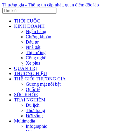
Thương gia - Thông tin cập nhật, quan điểm độc lập
THỜI CUỘC
KINH DOANH
Ngân hàng
Chứng khoán
Đầu tư
Nhà đất
Thị trường
Công nghệ
Xe plus
QUẢN TRỊ
THƯƠNG HIỆU
THẾ GIỚI THƯƠNG GIA
Gương mặt nổi bật
Quốc tế
SỨC KHỎE
TRẢI NGHIỆM
Du lịch
Thời trang
Đời sống
Multimedia
Infographic